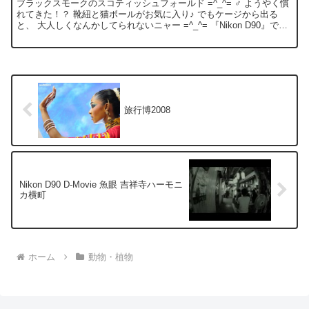
ブラックスモークのスコティッシュフォールド =^_^= ♂ ようやく慣
れてきた！？ 靴紐と猫ボールがお気に入り♪ でもケージから出る
と、 大人しくなんかしてられないニャー =^_^= 『Nikon D90』で撮
影。
旅行博2008
Nikon D90 D-Movie 魚眼 吉祥寺ハーモニ
カ横町
ホーム
動物・植物