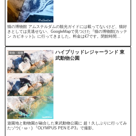
猫の博物館 アムステルダムの観光ガイドには載ってないけど、猫好
きとしては見逃せない、GoogleMapで見つけた『猫の博物館(カッテ
ン カビネット)』に行ってきました。料金は€7です。閉館時間
(17:00)間近だったので、ザックリと鑑賞です...
ハイブリッドレジャーランド 東
動物・植物
武動物公園
遊園地と動物園が融合した東武動物公園に 超！久しぶりに行ってみ
たゾウ(・ω・) 『OLYMPUS PEN E-P3』で撮影。