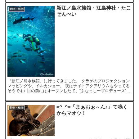
新江ノ島水族館・江島神社・たこ
動物・植物
せんべい
『新江ノ島水族館』に行ってきました。 クラゲのプロジェクション
マッピングや、イルカショー。 夜はナイトアクアリウムもやってる
そうです♪ 目の前にはオープンしたて、“ふなっしープロデュース”の
海の家、 『ふなっしー's Beach House...
=^_^=「まぁおぉ～ん♪」て鳴く
動物・植物
からマオウ！