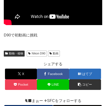
D90で初動画に挑戦
動物・植物
Nikon D90
動画
シェアする
X
Facebook
はてブ
Pocket
LINE
コピー
🐈‍⬛まぉー ✈︎SFCをフォローする