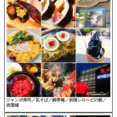
ジャンボ寿司／瓦そば／錦帯橋／岩国シロヘビの館／
岩国城