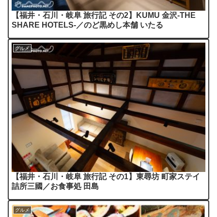
【福井・石川・岐阜 旅行記 その2】KUMU 金沢-THE
SHARE HOTELS-／のど黒めし本舗 いたる
グルメ
【福井・石川・岐阜 旅行記 その1】東尋坊 町家ステイ
詰所三國／お食事処 田島
グルメ