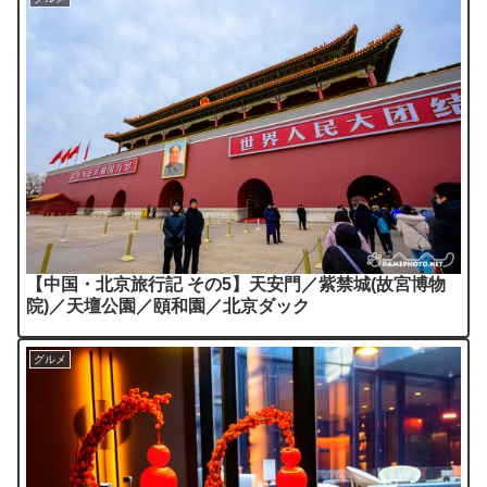
【中国・北京旅行記 その5】天安門／紫禁城(故宮博物
院)／天壇公園／頤和園／北京ダック
グルメ