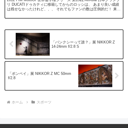
リ DUCATIドゥカティに移籍してからのロッシは、 あまり良い成績
は残せなかったけれど、、、 それでもファンの数は圧倒的だ！ 来年
は、古巣YAMAHA...
「バンクシーって誰？」展 NIKKOR Z
14-24mm f/2.8 S
「ポンペイ」展 NIKKOR Z MC 50mm
f/2.8
ホーム
スポーツ