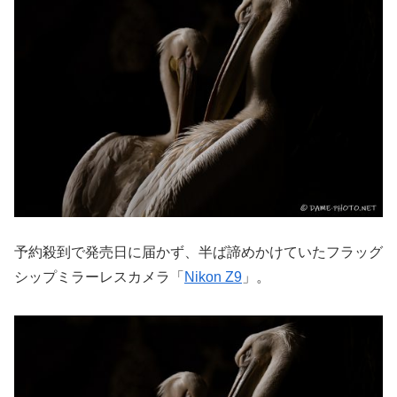
予約殺到で発売日に届かず、半ば諦めかけていたフラッグ
シップミラーレスカメラ「
Nikon Z9
」。