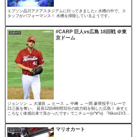
エプソン品川アクアスタジアムに行ってきました♪ 水槽の中で、ス
タッフがパフォーマンス！ 水槽を掃除しているようです。
#CARP 巨人vs広島 18回戦 ＠東
スポーツ
京ドーム
ジョンソン → 大瀬良 → ヒース → 中﨑 → 一岡 豪華投手リレーで
21三振を奪い、 延長12回4時間32分の総力戦を制した広島！ 余すと
ころなく体感出来て良かったです♪ でこチュー(o^∀^o) 『Nikon1V3』
で撮影。
マリオカート
スポーツ