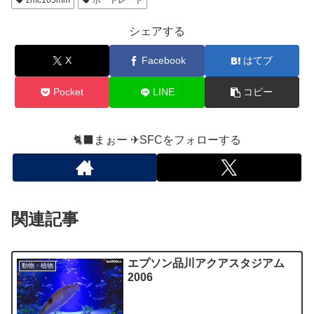
zmc105mm
ボートレート
シェアする
X
Facebook
はてブ
Pocket
LINE
コピー
🐈‍⬛まぉー ✈︎SFCをフォローする
関連記事
エプソン品川アクアスタジアム
動物・植物
2006