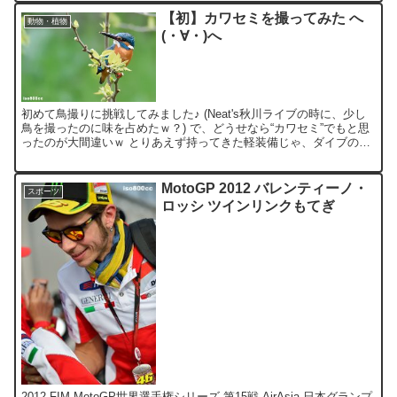
【初】カワセミを撮ってみた へ
動物・植物
(・∀・)へ
初めて鳥撮りに挑戦してみました♪ (Neat's秋川ライブの時に、少し
鳥を撮ったのに味を占めたｗ？) で、どうせなら“カワセミ”でもと思
ったのが大間違いｗ とりあえず持ってきた軽装備じゃ、ダイブの瞬
間なんて全く撮れないｗ 本気装備で練習しな...
MotoGP 2012 バレンティーノ・
スポーツ
ロッシ ツインリンクもてぎ
2012 FIM MotoGP世界選手権シリーズ 第15戦 AirAsia 日本グランプ