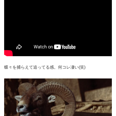
蝶々を捕らえて追ってる感。何コレ凄い(笑)