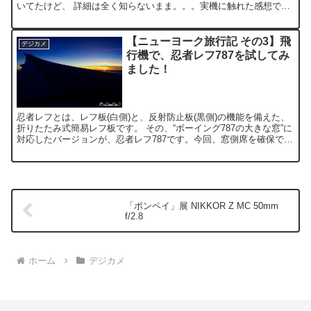
いてたけど、 詳細は全く知らないまま。。。実機に触れた感想です
♪ サイズの割にズッシリとしたボデ...
【ニューヨーク旅行記 その3】飛
デジカメ
行機で、忍者レフ787を試してみ
ました！
忍者レフとは、レフ板(白側)と、反射防止板(黒側)の機能を備えた、
折りたたみ式簡易レフ板です。 その、“ボーイング787の大きな窓”に
対応したバージョンが、忍者レフ787です。今回、窓側席を確保でき
たので、試してみる事にしました(機材はB7...
「ポンペイ」展 NIKKOR Z MC 50mm
f/2.8
ホーム
デジカメ