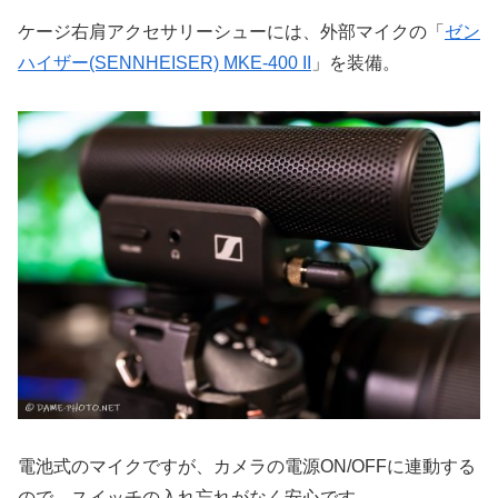
ケージ右肩アクセサリーシューには、外部マイクの「
ゼン
ハイザー(SENNHEISER) MKE-400 II
」を装備。
電池式のマイクですが、カメラの電源ON/OFFに連動する
ので、スイッチの入れ忘れがなく安心です。