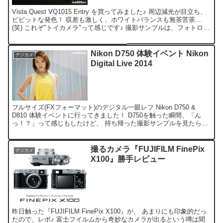
Vista Quest VQ1015 Entry を買ってみました♪ 周辺減光が目立ち、
ビビットな発色！ 収差も激しく、ホワイトバランスも無茶苦茶...
(笑) これぞ"トイカメラ"って感じです♪ 撮影サンプルは、フォトログ
にアップしました♪
Nikon D750 体験イベント Nikon
デジカメ
Digital Live 2014
フルサイズ(FXフォーマット)のデジタル一眼レフ Nikon D750 &
D810 体験イベントに行ってきました！ D750を触った瞬間、「ん
っ！？」って感じもしたけど、 持ち帰った撮影サンプルを見たら、
予想以上に高感度がイケてる感じっ...
撮るカメラ『FUJIFILM FinePix
デジカメ
X100』勝手レビュー
昨日触った『FUJIFILM FinePix X100』が、 あまりにも印象的だっ
たので、レポ♪ 富士フイルムから奇妙なカメラが出るという噂は聞