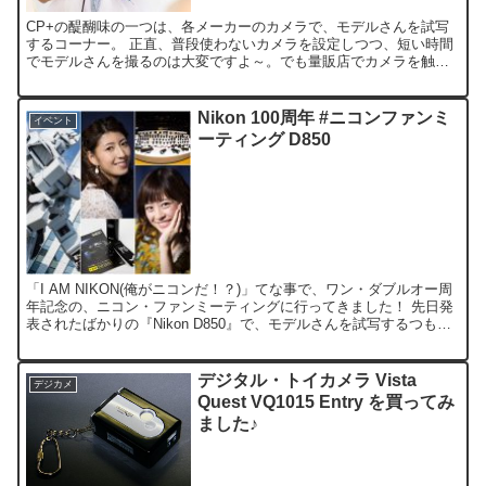
CP+の醍醐味の一つは、各メーカーのカメラで、モデルさんを試写
するコーナー。 正直、普段使わないカメラを設定しつつ、短い時間
でモデルさんを撮るのは大変ですよ～。でも量販店でカメラを触っ
てるだけより、ずっと体感できますね (^^;)！ 今回試...
Nikon 100周年 #ニコンファンミ
イベント
ーティング D850
「I AM NIKON(俺がニコンだ！？)」てな事で、ワン・ダブルオー周
年記念の、ニコン・ファンミーティングに行ってきました！ 先日発
表されたばかりの『Nikon D850』で、モデルさんを試写するつもり
だったけど、結局自分のカメラで撮った...
デジタル・トイカメラ Vista
デジカメ
Quest VQ1015 Entry を買ってみ
ました♪