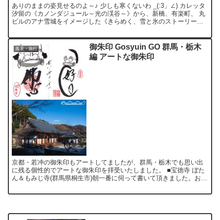
ありのままの姿見せるのよ～♪ 少しも寒くないわ _(:3」∠) カレッタ
汐留の《カノンダジュール～光の渓谷～》から、新橋、有楽町、 丸
ビルのアナ雪城をイメージした《きらめく、雪と氷のストーリー》
まで、 歩いて撮影してきました。。。 丸の内イ...
御朱印 Gosyuin GO 群馬・栃木
風景・旅行
編 アートな御朱印
京都・若冲の御朱印もアートしてましたが、群馬・栃木でも思い出
に残る個性的でアートな御朱印を拝受いたしました。 ■宝徳寺 ぼた
ん＆もみじ寺(群馬県桐生市)朝一番に伺って書いて頂きました。お寺
も綺麗で、京都・天龍寺のような達磨図や枯山水庭園がと...