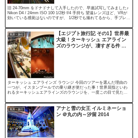
旧 24-70mm をドナドナして入手したので、早速試写してみました♪
Nikon D4 / 24mm ISO 100 1/2秒 f/4 手持ち 望遠レンズほど、VRが
効いている感覚はないのですが、 1/2秒でも撮れてるから、手ブレ補
正4....
【エジプト旅行記 その1】世界最
風景・旅行
大級！ターキッシュ エアライン
ズのラウンジが、凄すぎる件 ＠
イスタンブール・トルコ
ターキッシュ エアラインズ ラウンジ 今回のツアーを選んだ理由の
一つが、イスタンブールでの乗り継ぎ便だった事！世界屈指といわ
れるターキッシュエアラインズのラウンジを、一度この目で見たか
ったのです。 ラウンジ内のフードは、パン、プレッツェル、...
アナと雪の女王 イルミネーショ
風景・旅行
ン ＠丸の内～汐留 2014