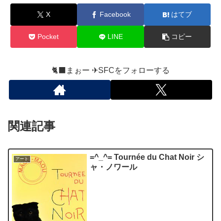
X
Facebook
はてブ
Pocket
LINE
コピー
🐈‍⬛まぉー ✈︎SFCをフォローする
関連記事
=^_^= Tournée du Chat Noir シ
アート
ャ・ノワール