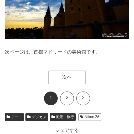
次ページは、首都マドリードの美術館です。
次へ
1
2
3
アート
デジカメ
風景・旅行
Nikon Z6
シェアする