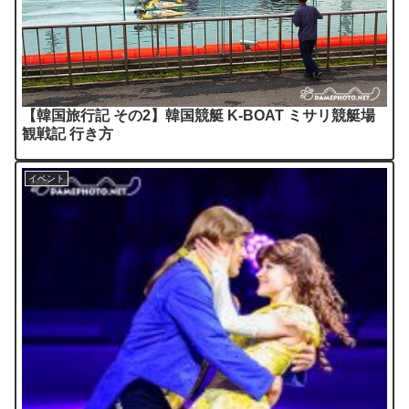
【韓国旅行記 その2】韓国競艇 K-BOAT ミサリ競艇場
観戦記 行き方
イベント