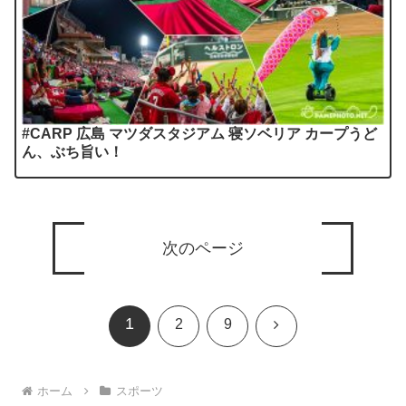
#CARP 広島 マツダスタジアム 寝ソベリア カープうど
ん、ぶち旨い！
次のページ
1
次
2
9
へ
ホーム
スポーツ