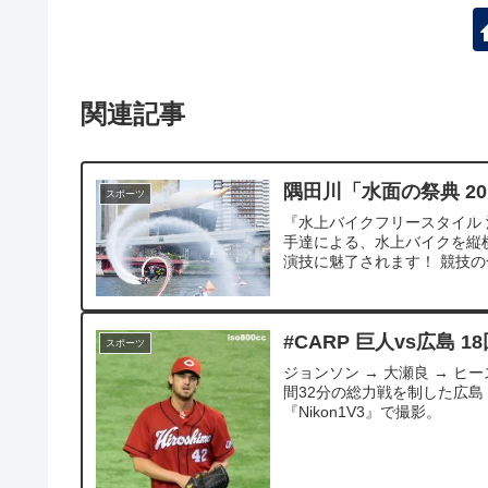
関連記事
隅田川「水面の祭典 2
スポーツ
『水上バイクフリースタイル 
手達による、水上バイクを縦
演技に魅了されます！ 競技の
#CARP 巨人vs広島 
スポーツ
ジョンソン → 大瀬良 → ヒー
間32分の総力戦を制した広島！
『Nikon1V3』で撮影。