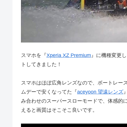
スマホを『
Xperia XZ Premium
』に機種変更し
トしてきました！
スマホはほぼ広角レンズなので、ボートレー
ムデーで安くなってた『
aceyoon 望遠レンズ
み合わせのスーパースローモードで、体感的に4
えると画質はそこそこ良いです。