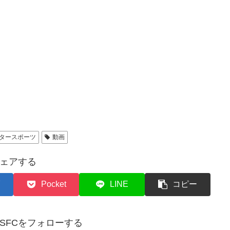
タースポーツ
動画
ェアする
Pocket
LINE
コピー
✈︎SFCをフォローする