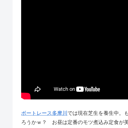
ボートレース多摩川
では現在芝生を養生中。も
ろうかｗ？ お昼は定番のモツ煮込み定食が美味