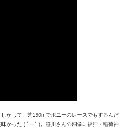
しかして、芝150mでポニーのレースでもするんだ
かった ( ﾟ￢ﾟ )。笹川さんの銅像に福狸・稲荷神