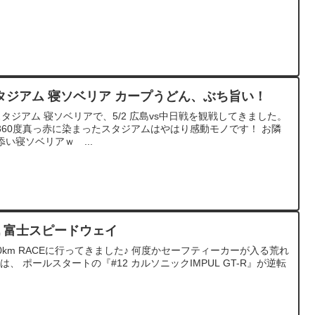
ダスタジアム 寝ソベリア カープうどん、ぶち旨い！
om スタジアム 寝ソベリアで、5/2 広島vs中日戦を観戦してきました。
60度真っ赤に染まったスタジアムはやはり感動モノです！ お隣
い寝ソベリアｗ ...
第2戦 富士スピードウェイ
 GT 500km RACEに行ってきました♪ 何度かセーフティーカーが入る荒れ
は、 ポールスタートの『#12 カルソニックIMPUL GT-R』が逆転