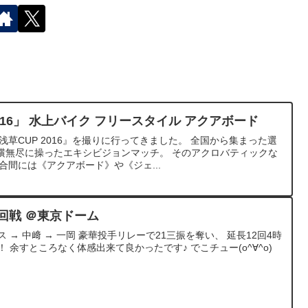
016」 水上バイク フリースタイル アクアボード
浅草CUP 2016』を撮りに行ってきました。 全国から集まった選
横無尽に操ったエキシビジョンマッチ。 そのアクロバティックな
合間には《アクアボード》や《ジェ...
18回戦 ＠東京ドーム
ス → 中﨑 → 一岡 豪華投手リレーで21三振を奪い、 延長12回4時
 余すところなく体感出来て良かったです♪ でこチュー(o^∀^o)