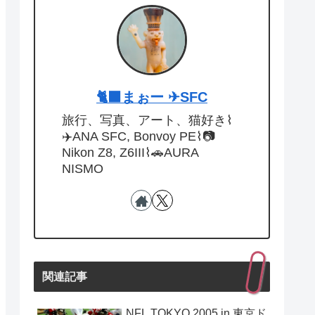
🐈‍⬛まぉー ✈︎SFC
旅行、写真、アート、猫好き⌇
✈️ANA SFC, Bonvoy PE⌇📷
Nikon Z8, Z6III⌇🚗AURA
NISMO
関連記事
NFL TOKYO 2005 in 東京ド