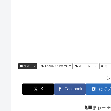
スポーツ
Xperia XZ Premium
ボートレート
モー
シ
X
Facebook
はてブ
🐈‍⬛まぉー 