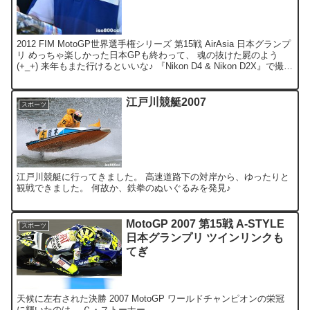
2012 FIM MotoGP世界選手権シリーズ 第15戦 AirAsia 日本グランプ
リ めっちゃ楽しかった日本GPも終わって、 魂の抜けた屍のよう
(+_+) 来年もまた行けるといいな♪ 『Nikon D4 & Nikon D2X』で撮
影...
江戸川競艇2007
スポーツ
江戸川競艇に行ってきました。 高速道路下の対岸から、ゆったりと
観戦できました。 何故か、鉄拳のぬいぐるみを発見♪
MotoGP 2007 第15戦 A-STYLE
スポーツ
日本グランプリ ツインリンクも
てぎ
天候に左右された決勝 2007 MotoGP ワールドチャンピオンの栄冠
に輝いたのは、 Ｃ・ストーナー。