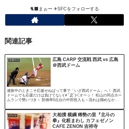
🐈‍⬛まぉー ✈︎SFCをフォローする
関連記事
広島 CARP 交流戦 西武 vs 広島
スポーツ
＠西武ドーム
連敗中のときこそ応援せねばって事で「いざ西武ドーム」へ！ 西武
ドームでも応援だけは負けてない(＃ﾟДﾟ)＜オーッ！ 松山の同点ホー
ムランで勢いづき～ 防御率0点台の中田投入も～流れは掴めなかっ
た。。。(´・ω・`) でも今シーズンはまだ望み...
大相撲 横綱 稀勢の里『北斗の
アート
拳』化粧まわし カフェゼノン
CAFE ZENON 吉祥寺