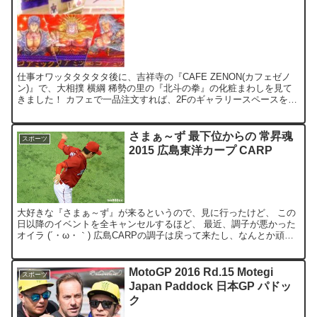
仕事オワッタタタタタ後に、吉祥寺の『CAFE ZENON(カフェゼノ
ン)』で、大相撲 横綱 稀勢の里の『北斗の拳』の化粧まわしを見て
きました！ カフェで一品注文すれば、2Fのギャラリースペースを見
学できます。 ラオウ(稀勢の里)・トキ(松鳳...
さまぁ～ず 最下位からの 常昇魂
スポーツ
2015 広島東洋カープ CARP
大好きな『さまぁ～ず』が来るというので、見に行ったけど、 この
日以降のイベントを全キャンセルするほど、 最近、調子が悪かった
オイラ (´・ω・｀) 広島CARPの調子は戻って来たし、なんとか頑張
らんと！ 常昇魂は良いけど、丞相魂は嫌だね～(...
MotoGP 2016 Rd.15 Motegi
スポーツ
Japan Paddock 日本GP パドッ
ク