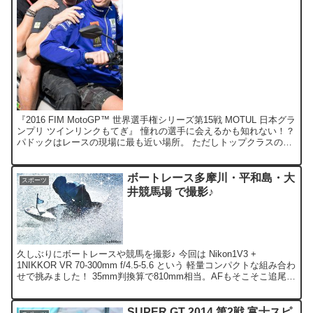
『2016 FIM MotoGP™ 世界選手権シリーズ第15戦 MOTUL 日本グラ
ンプリ ツインリンクもてぎ』 憧れの選手に会えるかも知れない！？
パドックはレースの現場に最も近い場所。 ただしトップクラスの選
手となると警備も厳重で、そう簡...
ボートレース多摩川・平和島・大
スポーツ
井競馬場 で撮影♪
久しぶりにボートレースや競馬を撮影♪ 今回は Nikon1V3 +
1NIKKOR VR 70-300mm f/4.5-5.6 という 軽量コンパクトな組み合わ
せで挑みました！ 35mm判換算で810mm相当。AFもそこそこ追尾す
るし、 N...
SUPER GT 2014 第2戦 富士スピ