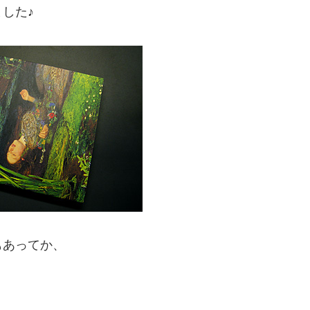
した♪
もあってか、
、