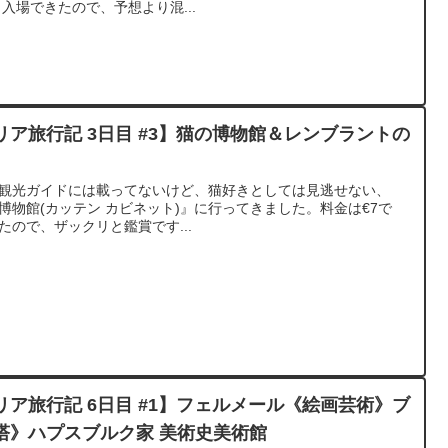
ら入場できたので、予想より混...
ア旅行記 3日目 #3】猫の博物館＆レンブラントの
の観光ガイドには載ってないけど、猫好きとしては見逃せない、
猫の博物館(カッテン カビネット)』に行ってきました。料金は€7で
ったので、ザックリと鑑賞です...
ア旅行記 6日目 #1】フェルメール《絵画芸術》ブ
塔》ハプスブルク家 美術史美術館