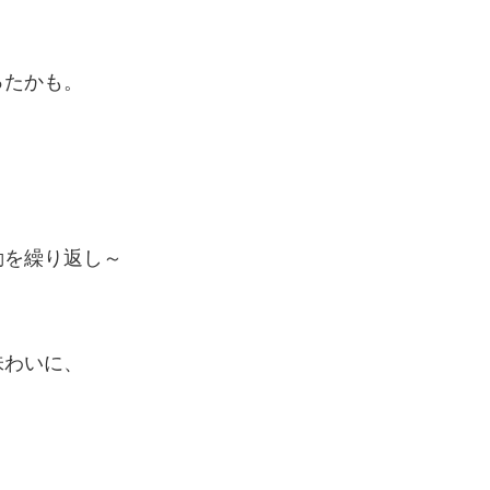
、
ったかも。
動を繰り返し～
。
味わいに、