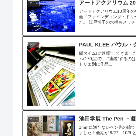
アートアクアリウム 201
アート
アートアクアリウム10周年の
画『ファインディング・ドリ
た。 江戸切子の水槽もメッチャ
PAUL KLEE パウ
アート
飯タイムに“速鑑”してきました♪ PAU
ム(170点)で、 “速鑑”す
トリエ別に作品...
池田学展 The Pen 
アート
1mmに満たないペン先の線
ました！会期が 9/27～10