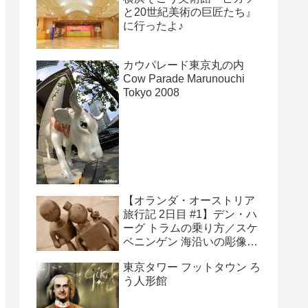
と20世紀美術の巨匠たち』
に行ったよ♪
カウパレード東京丸の内
Cow Parade Marunouchi
Tokyo 2008
【オランダ・オーストリア
旅行記 2日目 #1】デン・ハ
ーグ トラムの乗り方／スケ
ベニンゲン 海沿いの彫像美
術館
東京タワー フットタウン ろ
う人形館