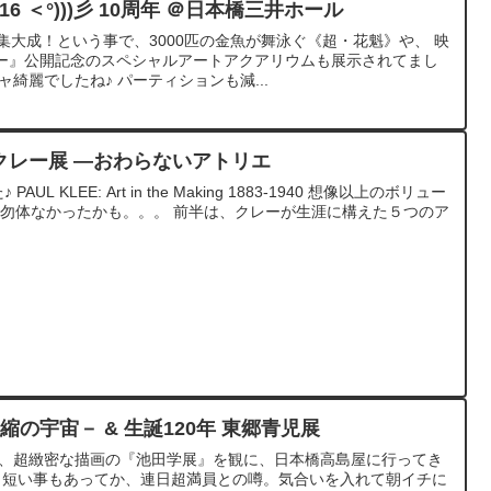
6 ＜°)))彡 10周年 ＠日本橋三井ホール
集大成！という事で、3000匹の金魚が舞泳ぐ《超・花魁》や、 映
ー』公開記念のスペシャルアートアクアリウムも展示されてまし
綺麗でしたね♪ パーティションも減...
ル・クレー展 —おわらないアトリエ
L KLEE: Art in the Making 1883-1940 想像以上のボリュー
るのは勿体なかったかも。。。 前半は、クレーが生涯に構えた５つのア
－凝縮の宇宙－ & 生誕120年 東郷青児展
で、超緻密な描画の『池田学展』を観に、日本橋高島屋に行ってき
/9 と短い事もあってか、連日超満員との噂。気合いを入れて朝イチに