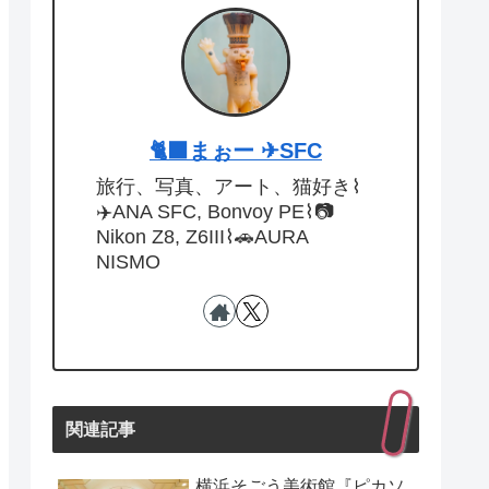
🐈‍⬛まぉー ✈︎SFC
旅行、写真、アート、猫好き⌇
✈️ANA SFC, Bonvoy PE⌇📷
Nikon Z8, Z6III⌇🚗AURA
NISMO
関連記事
横浜そごう美術館『ピカソ