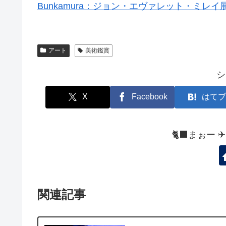
Bunkamura：ジョン・エヴァレット・ミレイ
アート
美術鑑賞
シ
X
Facebook
はてブ
🐈‍⬛まぉー 
関連記事