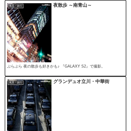
夜散歩 ～南青山～
風景・旅行
ぶらぶら 夜の散歩も好きかも♪ 『GALAXY S2』で撮影。
グランデュオ立川・中華街
風景・旅行