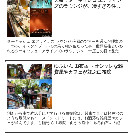
大級！ターキッシュ エアライン
ズのラウンジが、凄すぎる件 ＠
イスタンブール・トルコ
ターキッシュ エアラインズ ラウンジ 今回のツアーを選んだ理由の
一つが、イスタンブールでの乗り継ぎ便だった事！世界屈指といわ
れるターキッシュエアラインズのラウンジを、一度この目で見たか
ったのです。 ラウンジ内のフードは、パン、プレッツェル、...
ゆふいん 由布岳 ～オシャレな雑
風景・旅行
貨屋やカフェが並ぶ由布院
別府から車で約30分ほどで行ける由布院は、関東で言えば軽井沢の
ような場所かも？ メインストリートには、お洒落な雑貨屋やカフ
ェが並んでます。 別府から由布院に向かう道中にある由布岳の絶景
に魅了され、車を駐めて途中までプチ登山しちゃいましたｗ ...