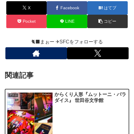
X
Facebook
はてブ
Pocket
LINE
コピー
🐈‍⬛まぉー ✈︎SFCをフォローする
関連記事
からくり人形『ムットーニ・パラ
アート
ダイス』 世田谷文学館