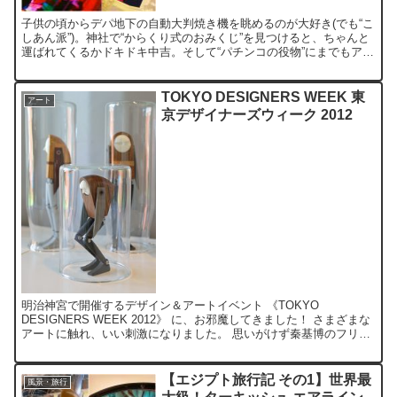
子供の頃からデパ地下の自動大判焼き機を眺めるのが大好き(でも“こ
しあん派”)。神社で“からくり式のおみくじ”を見つけると、ちゃんと
運ばれてくるかドキドキ中吉。そして“パチンコの役物”にまでもアー
トを感じてしまう自分にとって、ムットーニの展覧...
TOKYO DESIGNERS WEEK 東
アート
京デザイナーズウィーク 2012
明治神宮で開催するデザイン＆アートイベント 《TOKYO
DESIGNERS WEEK 2012》 に、お邪魔してきました！ さまざまな
アートに触れ、いい刺激になりました。 思いがけず秦基博のフリー
ライブも聴けて良かった～ ■ リンク ■ ...
【エジプト旅行記 その1】世界最
風景・旅行