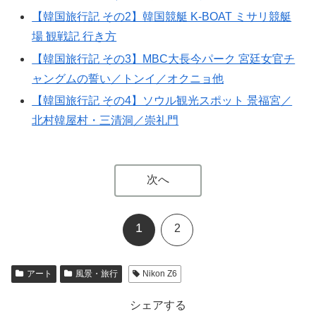
【韓国旅行記 その2】韓国競艇 K-BOAT ミサリ競艇
場 観戦記 行き方
【韓国旅行記 その3】MBC大長今パーク 宮廷女官チ
ャングムの誓い／トンイ／オクニョ他
【韓国旅行記 その4】ソウル観光スポット 景福宮／
北村韓屋村・三清洞／崇礼門
次へ
1
2
アート
風景・旅行
Nikon Z6
シェアする