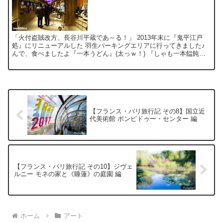
「火付盗賊改方、長谷川平蔵であ～る！」 2013年末に『鬼平江戸
処』にリニューアルした 羽生パーキングエリアに行ってきました♪
んで、食べましたよ『一本うどん』(太っｗ！) 『しゃも一本饂飩』
鬼平犯科帳の世界観を表現した建物や、 まるで江...
【フランス・パリ旅行記 その8】国立近
代美術館 ポンピドゥー・センター 編
【フランス・パリ旅行記 その10】ジヴェ
ルニー モネの家と《睡蓮》の庭園 編
ホーム
アート