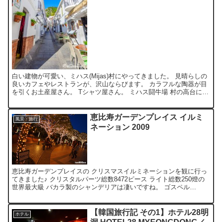
白い建物が可愛い、ミハス(Mijas)村にやってきました。 見晴らしの
良いカフェやレストランが、沢山ならびます。 カラフルな陶器が目
を引くお土産屋さん。 Tシャツ屋さん。 ミハス闘牛場 村の高台にあ
る小さな闘牛場。闘牛はやっていませんが、チ...
恵比寿ガーデンプレイス イルミ
風景・旅行
ネーション 2009
恵比寿ガーデンプレイスの クリスマスイルミネーションを観に行っ
てきました♪ クリスタルパーツ総数8472ピース ライト総数250燈の
世界最大級 バカラ製のシャンデリアは凄いですね。 ゴスペル
『AtoNO Records Mass Choir...
【韓国旅行記 その1】ホテル28明
ホテル