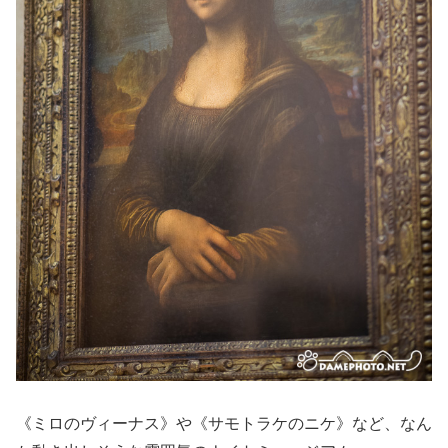
《ミロのヴィーナス》や《サモトラケのニケ》など、なん