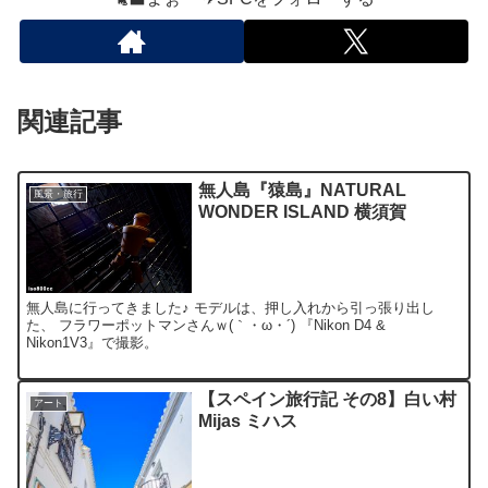
関連記事
無人島『猿島』NATURAL
風景・旅行
WONDER ISLAND 横須賀
無人島に行ってきました♪ モデルは、押し入れから引っ張り出し
た、 フラワーポットマンさんｗ(｀・ω・´) 『Nikon D4 &
Nikon1V3』で撮影。
【スペイン旅行記 その8】白い村
アート
Mijas ミハス