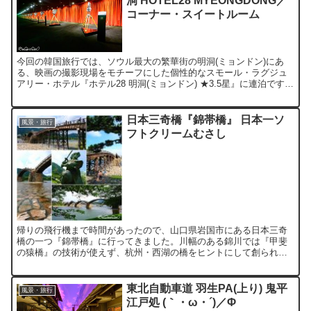
洞 HOTEL28 MYEONGDONG／
コーナー・スイートルーム
今回の韓国旅行では、ソウル最大の繁華街の明洞(ミョンドン)にあ
る、映画の撮影現場をモチーフにした個性的なスモール・ラグジュ
アリー・ホテル『ホテル28 明洞(ミョンドン) ★3.5星』に連泊です。
場所は明洞繁華街のド真ん中で、乙支路1街駅(...
日本三奇橋『錦帯橋』 日本一ソ
風景・旅行
フトクリームむさし
帰りの飛行機まで時間があったので、山口県岩国市にある日本三奇
橋の一つ『錦帯橋』に行ってきました。川幅のある錦川では『甲斐
の猿橋』の技術が使えず、杭州・西湖の橋をヒントにして創られた
とか。釘を全く使わない組木の木造アーチ橋です。 両端から中央...
東北自動車道 羽生PA(上り) 鬼平
風景・旅行
江戸処 (｀・ω・´)／Φ