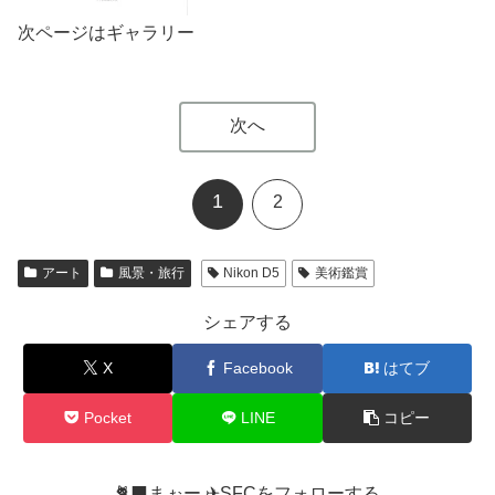
次ページはギャラリー
次へ
1
2
アート
風景・旅行
Nikon D5
美術鑑賞
シェアする
X
Facebook
はてブ
Pocket
LINE
コピー
🐈‍⬛まぉー ✈︎SFCをフォローする