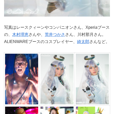
写真はレースクィーンやコンパニオンさん、Xperiaブース
の、
木村理恵
さんや、
荒井つかさ
さん、川村那月さん。
ALIENWAREブースのコスプレイヤー、
綺太郎
さんなど。