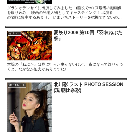
グランオデッセイに出演してみました！(脇役でｗ) 来場者の顔画像
を取り込み、 映画の登場人物としてキャスティング！ 出演者
の“顔”に集中するあまり、 いまいちストーリーを把握できないのが
難点です(笑) でも最後は、感動的な雰囲気に包まれまし...
夏祭り2008 第10回『羽衣ねぶた
イベント
祭』
本場の『ねぶた』は見に行った事がないけど、 夜になって灯りがつ
くと、なかなか迫力がありますね♪
北川彩 ラスト PHOTO SESSION
ポートレート
(現 朝比奈彩)