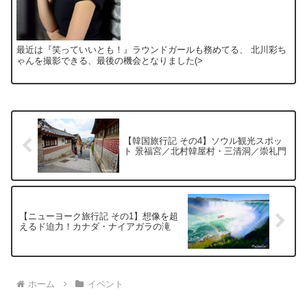
最近は『笑っていいとも！』ラウンドガールも務めてる、 北川彩ち
ゃんを撮影できる、最後の機会となりました(>
【韓国旅行記 その4】ソウル観光スポッ
ト 景福宮／北村韓屋村・三清洞／崇礼門
【ニューヨーク旅行記 その1】想像を超
えるド迫力！カナダ・ナイアガラの滝
ホーム
イベント