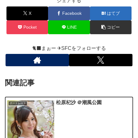
シェアする
X
Facebook
はてブ
Pocket
LINE
コピー
🐈‍⬛まぉー ✈︎SFCをフォローする
関連記事
松原杞沙 ＠潮風公園
ポートレート