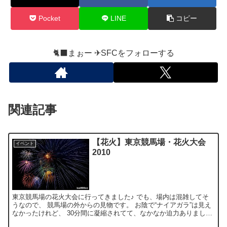
Pocket
LINE
コピー
🐈‍⬛まぉー ✈︎SFCをフォローする
関連記事
【花火】東京競馬場・花火大会
イベント
2010
東京競馬場の花火大会に行ってきました♪ でも、場内は混雑してそ
うなので、 競馬場の外からの見物です。 お陰で“ナイアガラ”は見え
なかったけれど、 30分間に凝縮されてて、なかなか迫力ありました
♪ てか６枚目、おもいっきり電線写ってるし…(笑...