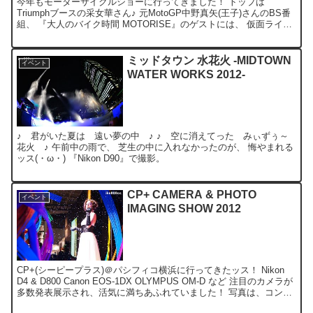
今年もモーターサイクルショーに行ってきました！ トップは
Triumphブースの采女華さん♪ 元MotoGP中野真矢(王子)さんのBS番
組、 『大人のバイク時間 MOTORISE』のゲストには、 仮面ライダ
ーの藤岡弘さんもいらっしゃってました...
ミッドタウン 水花火 -MIDTOWN
イベント
WATER WORKS 2012-
♪ 君がいた夏は 遠い夢の中 ♪ ♪ 空に消えてった みぃずぅ～
花火 ♪ 午前中の雨で、 芝生の中に入れなかったのが、 悔やまれる
ッス(・ω・) 『Nikon D90』で撮影。
CP+ CAMERA & PHOTO
イベント
IMAGING SHOW 2012
CP+(シーピープラス)＠パシフィコ横浜に行ってきたッス！ Nikon
D4 & D800 Canon EOS-1DX OLYMPUS OM-D など 注目のカメラが
多数発表展示され、活気に満ちあふれていました！ 写真は、コンパ
ニオンのみな...