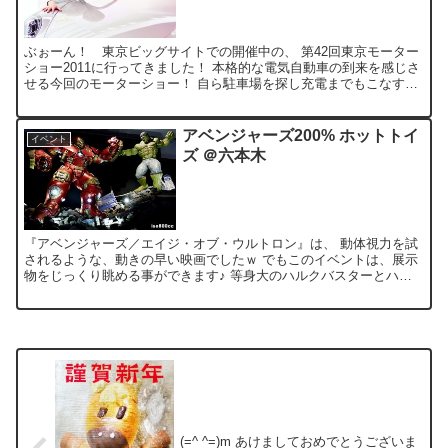
ぶぉーん！ 東京ビッグサイトでの開催中の、 第42回東京モーター
ショー2011に行ってきました！ 本格的な電気自動車の到来を感じさ
せる今回のモーターショー！ 自ら駐車場を探し充電までもこなす日
産のPIVO3は、 まるで“ロボット掃除機ルンバ...
アベンジャーズ200% ホットトイ
イベント
ズ ＠六本木
『アベンジャーズ／エイジ・オブ・ウルトロン』は、 動体視力を試
されるような、動きの早い映画でしたｗ でもこのイベントは、展示
物をじっくり眺める事ができます♪ 等身大のハルクバスターとハル
クの激突シーン トニー・スタークのリビングルーム 有名...
(=^ ^=)m あけましておめでとうございま