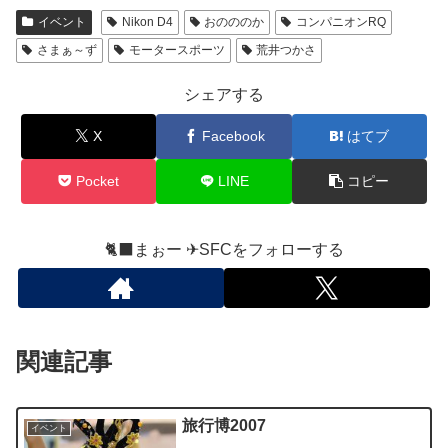
イベント
Nikon D4
おのののか
コンパニオンRQ
さまぁ～ず
モータースポーツ
荒井つかさ
シェアする
X
Facebook
はてブ
Pocket
LINE
コピー
🐈‍⬛まぉー ✈︎SFCをフォローする
関連記事
旅行博2007
イベント