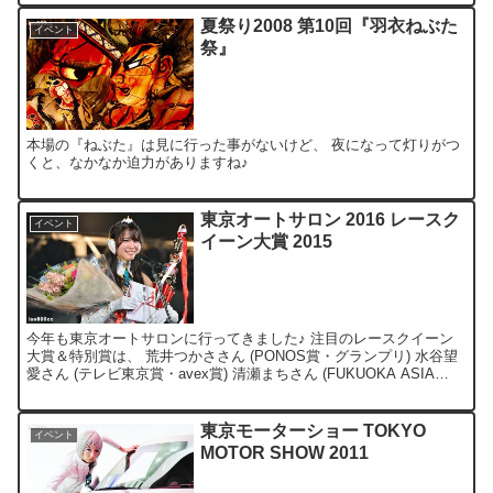
夏祭り2008 第10回『羽衣ねぶた
イベント
祭』
本場の『ねぶた』は見に行った事がないけど、 夜になって灯りがつ
くと、なかなか迫力がありますね♪
東京オートサロン 2016 レースク
イベント
イーン大賞 2015
今年も東京オートサロンに行ってきました♪ 注目のレースクイーン
大賞＆特別賞は、 荒井つかささん (PONOS賞・グランプリ) 水谷望
愛さん (テレビ東京賞・avex賞) 清瀬まちさん (FUKUOKA ASIA
COLLECTION賞) 千...
東京モーターショー TOKYO
イベント
MOTOR SHOW 2011