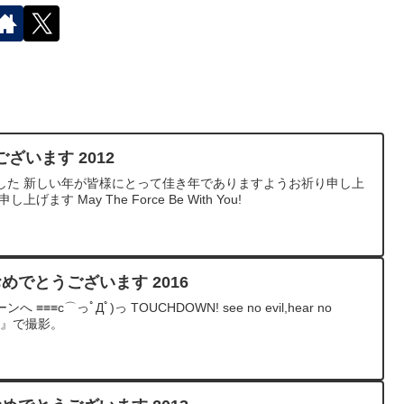
ざいます 2012
した 新しい年が皆様にとって佳き年でありますようお祈り申し上
す May The Force Be With You!
ておめでとうございます 2016
≡c⌒っﾟДﾟ)っ TOUCHDOWN! see no evil,hear no
on D4』で撮影。