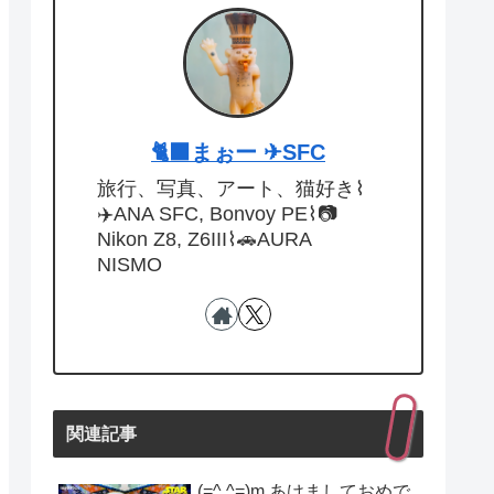
🐈‍⬛まぉー ✈︎SFC
旅行、写真、アート、猫好き⌇
✈️ANA SFC, Bonvoy PE⌇📷
Nikon Z8, Z6III⌇🚗AURA
NISMO
関連記事
(=^ ^=)m あけましておめで