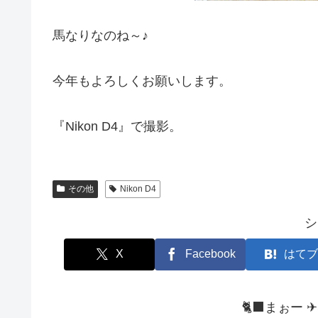
馬なりなのね～♪
今年もよろしくお願いします。
『Nikon D4』で撮影。
その他
Nikon D4
シ
X
Facebook
はてブ
🐈‍⬛まぉー 