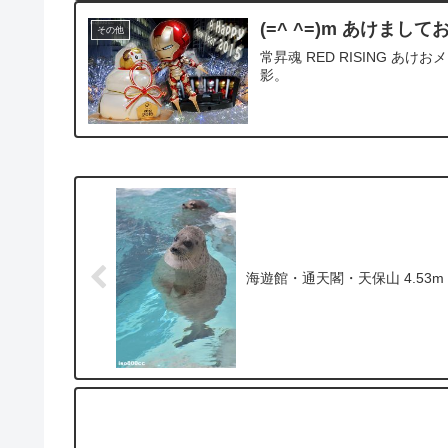
(=^ ^=)m あけまし
その他
常昇魂 RED RISING あけお
影。
海遊館・通天閣・天保山 4.53m