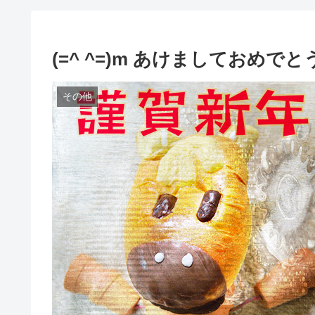
(=^ ^=)m あけましておめでと
その他