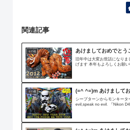
関連記事
あけましておめでとうご
その他
旧年中は大変お世話になりま
げます 本年もよろしくお願い申し上げま
(=^ ^=)m あけまし
その他
シープターンからモンキーターンへ ≡≡
evil,speak no evil. 『Nik