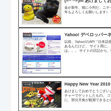
(=^ ^=)m あけまし
その他
金が新年、猫に小判だ、ニヤ～ッ！ Feli
年もよろしくお願いします♪ 『N
Yahoo! デベロッパ
その他
以前、Yahoo!のAPI『
あるんだけど、 サイト用に、
は。。。 サイトの日記から、特
Happy New Year 20
その他
あけましておめでとうございま
チャーでゲットしたもの。 コ
に、部分月食が観測できるとの事で