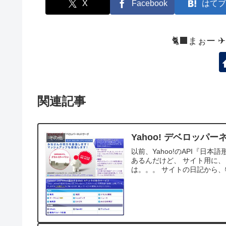
X
Facebook
はてブ
🐈‍⬛まぉー 
関連記事
Yahoo! デベロッパ
その他
以前、Yahoo!のAPI『
あるんだけど、 サイト用に、
は。。。 サイトの日記から、特