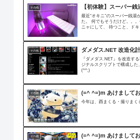
【初体験】スーパー銭
その他
最近“オキニ”のスーパー銭湯
た。 何でもそうだけど。。
ニャにして、 待つこと、ドキド
ダメダス.NET 改造化
その他
『ダメダス.NET』を改造する事
ジナルスクリプトで構成した
(^^;)
(=^ ^=)m あけまし
その他
今年は、酉まくる・撮りまくる・
(=^ ^=)m あけまし
その他