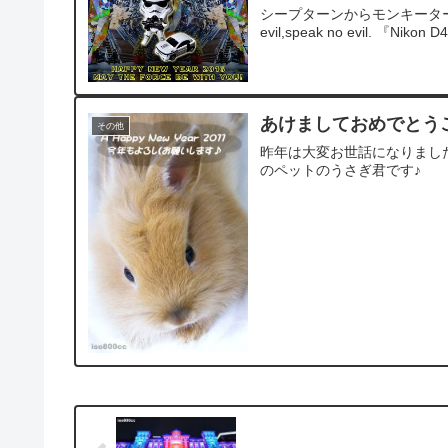
シープターンからモンキーターンへ ≡≡
evil,speak no evil. 『Nik
あけましておめでとうご
その他
昨年は大変お世話になりました
のペットのうさぎ君です♪