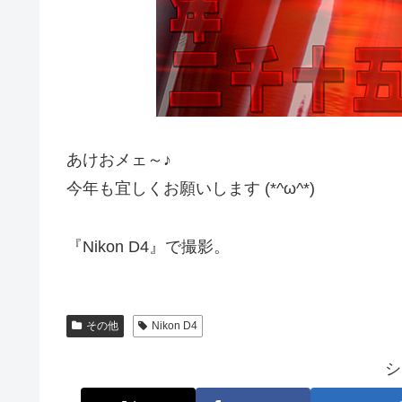
あけおメェ～♪
今年も宜しくお願いします (*^ω^*)ゞ
『Nikon D4』で撮影。
その他
Nikon D4
シ