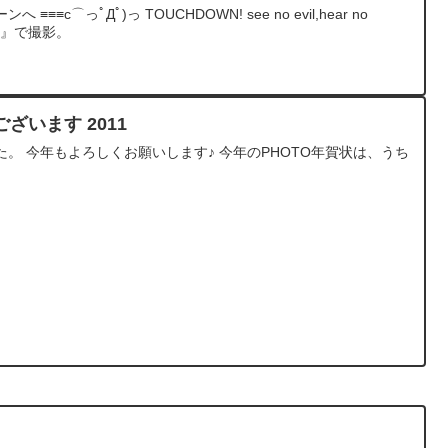
≡c⌒っﾟДﾟ)っ TOUCHDOWN! see no evil,hear no
on D4』で撮影。
ざいます 2011
。 今年もよろしくお願いします♪ 今年のPHOTO年賀状は、うち