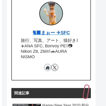
🐈‍⬛まぉー ✈︎SFC
旅行、写真、アート、猫好き⌇
✈️ANA SFC, Bonvoy PE⌇📷
Nikon Z8, Z6III⌇🚗AURA
NISMO
関連記事
Happy New Year 2010 部分