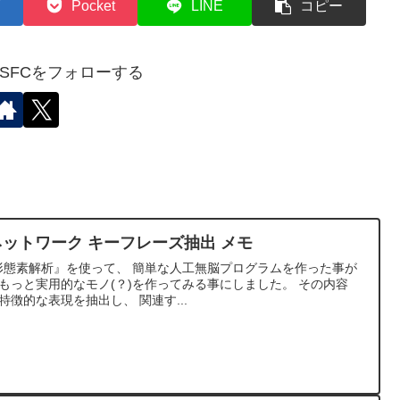
Pocket
LINE
コピー
✈︎SFCをフォローする
ーネットワーク キーフレーズ抽出 メモ
日本語形態素解析』を使って、 簡単な人工無脳プログラムを作った事が
もっと実用的なモノ(？)を作ってみる事にしました。 その内容
徴的な表現を抽出し、 関連す...