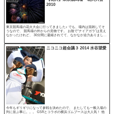
イベント
2010
東京競馬場の花火大会に行ってきました♪ でも、場内は混雑してそ
うなので、 競馬場の外からの見物です。 お陰で“ナイアガラ”は見え
なかったけれど、 30分間に凝縮されてて、なかなか迫力ありました
♪ てか６枚目、おもいっきり電線写ってるし…(笑...
ニコニコ超会議３ 2014 水谷望愛
イベント
今年もギリギリになって参戦を決めたので、 またしても一般入場の
列に並ぶ事に。。。 GSRとコラボの横浜ゴムブースは大人気！ 他