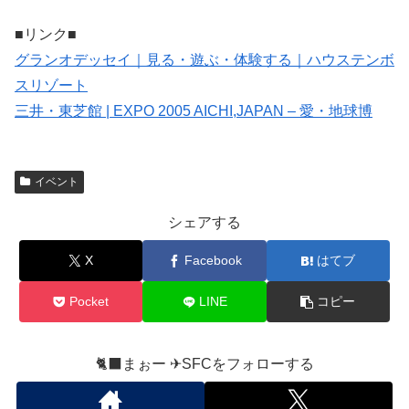
■リンク■
グランオデッセイ｜見る・遊ぶ・体験する｜ハウステンボ
スリゾート
三井・東芝館 | EXPO 2005 AICHI,JAPAN – 愛・地球博
イベント
シェアする
X
Facebook
はてブ
Pocket
LINE
コピー
🐈‍⬛まぉー ✈︎SFCをフォローする