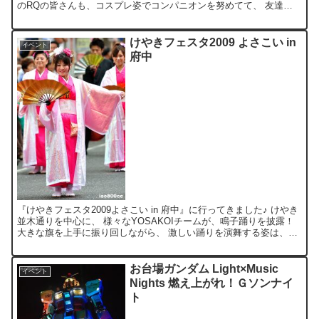
のRQの皆さんも、コスプレ姿でコンパニオンを努めてて、 友達に
教えてもらうまで、誰だか判りませんでした((；゜Д゜...
けやきフェスタ2009 よさこい in
イベント
府中
『けやきフェスタ2009よさこい in 府中』に行ってきました♪ けやき
並木通りを中心に、 様々なYOSAKOIチームが、鳴子踊りを披露！
大きな旗を上手に振り回しながら、 激しい踊りを演舞する姿は、と
ても勇壮でありました。 夏祭りもいよい...
お台場ガンダム Light×Music
イベント
Nights 燃え上がれ！Ｇソンナイ
ト