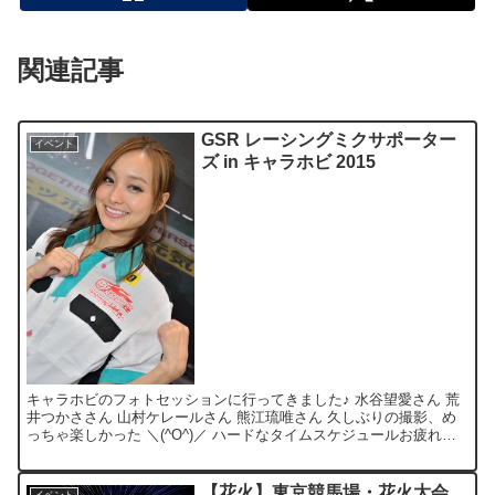
関連記事
GSR レーシングミクサポーター
イベント
ズ in キャラホビ 2015
キャラホビのフォトセッションに行ってきました♪ 水谷望愛さん 荒
井つかささん 山村ケレールさん 熊江琉唯さん 久しぶりの撮影、め
っちゃ楽しかった ＼(^O^)／ ハードなタイムスケジュールお疲れ様
でした。 トリプルドムとうふブースには、黒い...
【花火】東京競馬場・花火大会