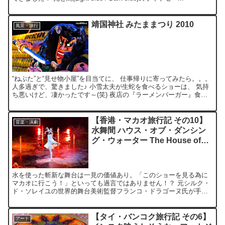
靖国神社 みたままつり 2010
風景・旅行
“ねぶた”と“見せ物小屋”を目当てに、 仕事帰りに寄ってみたら。。。
人多過ぎで、驚きました♪ 小雪太夫が生蛇を食べるショーは、 気持
ち悪いけど、凄かったです～(笑) 夜店の『ラーメンバーガー』食べ
たかったけど。。。 お腹いっぱいで断念(>...
【香港・マカオ旅行記 その10】
音楽・演劇
水舞間 ハウス・オブ・ダンシン
グ・ウォーター The House of
Dancing Water
水を使った斬新な舞台は一見の価値あり。「このショーを見る為に
マカオに行こう！」といっても過言ではありません！？ 元シルク・
ド・ソレイユの世界的舞台美術監督フランコ・ドラゴーヌ氏が手掛
けた、世界屈指の水上ショー。 セリフは無くとも、ストーリー...
【タイ・バンコク旅行記 その6】
アート