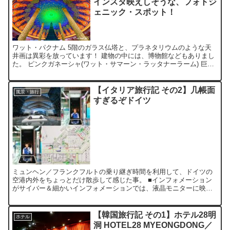
インスタ映えしそうな、フォトジ
ェニック・スポット！
ワット・パクナム 5階のガラス仏塔と、プラネタリウムのような天
井画は異彩を放っています！ 建物の中には、博物館などもありまし
た。 ピンクガネーシャ(ワット・サマーン・ラッタナーラーム) 巨大
なピンクガネーシャ！靴を脱いで踏み台の上に立ち、手...
【イタリア旅行記 その2】几帳面
風景・旅行
すぎるぞドイツ
ミュンヘン／フランクフルトの乗り継ぎ時間を利用して、ドイツの
空港内外をちょっとだけ散歩して感じた事。 ■インフォメーション
がサイバー＆細かいインフォメーションでは、液晶モニターに映し
出された実写録画のお姉さんが対応してくれます♡ロボットより...
【韓国旅行記 その1】ホテル28明
ホテル
洞 HOTEL28 MYEONGDONG／