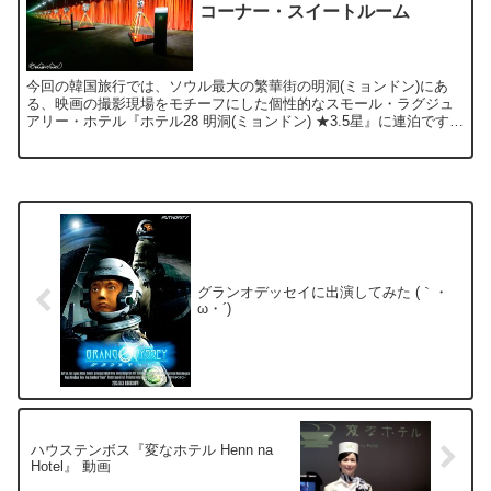
コーナー・スイートルーム
今回の韓国旅行では、ソウル最大の繁華街の明洞(ミョンドン)にあ
る、映画の撮影現場をモチーフにした個性的なスモール・ラグジュ
アリー・ホテル『ホテル28 明洞(ミョンドン) ★3.5星』に連泊です。
場所は明洞繁華街のド真ん中で、乙支路1街駅(...
グランオデッセイに出演してみた (｀・
ω・´)
ハウステンボス『変なホテル Henn na
Hotel』 動画