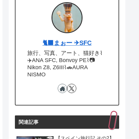
🐈‍⬛まぉー ✈︎SFC
旅行、写真、アート、猫好き⌇
✈️ANA SFC, Bonvoy PE⌇📷
Nikon Z8, Z6III⌇🚗AURA
NISMO
関連記事
【スペイン旅行記 その2】