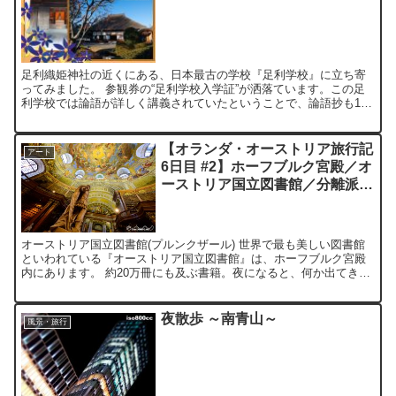
足利織姫神社の近くにある、日本最古の学校『足利学校』に立ち寄
ってみました。 参観券の“足利学校入学証”が洒落ています。この足
利学校では論語が詳しく講義されていたということで、論語抄も100
円で売られていました。子曰わく、巧言令色、鮮きかな仁...
【オランダ・オーストリア旅行記
アート
6日目 #2】ホーフブルク宮殿／オ
ーストリア国立図書館／分離派会
館
オーストリア国立図書館(プルンクザール) 世界で最も美しい図書館
といわれている『オーストリア国立図書館』は、ホーフブルク宮殿
内にあります。 約20万冊にも及ぶ書籍。夜になると、何か出てきそ
うな雰囲気です。 中央にバロック様式のホール。カール...
夜散歩 ～南青山～
風景・旅行