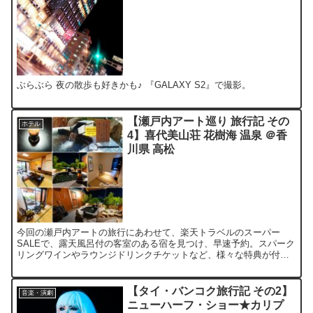
ぶらぶら 夜の散歩も好きかも♪ 『GALAXY S2』で撮影。
【瀬戸内アート巡り 旅行記 その
ホテル
4】喜代美山荘 花樹海 温泉 ＠香
川県 高松
今回の瀬戸内アートの旅行にあわせて、楽天トラベルのスーパー
SALEで、露天風呂付の客室のある宿を見つけ、早速予約。スパーク
リングワインやラウンジドリンクチケットなど、様々な特典が付い
ていました。高松駅から車で10分ほど。予約をすれば、ホテル...
【タイ・バンコク旅行記 その2】
音楽・演劇
ニューハーフ・ショー★カリプ