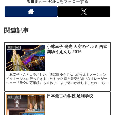
🐈‍⬛まぉー ✈︎SFCをフォローする
関連記事
小林幸子 発光 天空のイルミ 西武
風景・旅行
園ゆうえんち 2016
小林幸子さんとコラボした、西武園ゆうえんちのイルミメーション
イルミージュに行ってきました！ 光と霧と音楽が織りなすレーザー
ショー『天空の万華鏡』も加わり、 より魅力が増しましたね。 ちな
みにJAF会員の方は、特OFFチケットの販売サイトで...
日本最古の学校 足利学校
風景・旅行