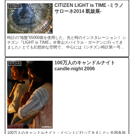
CITIZEN LIGHT is TIME -ミラノ
イベント
サローネ2014 凱旋展-
時計の“地盤”65000個を使用した、光と時のインスタレーション！ シ
チズン『LIGHT is TIME』＠青山スパイラル・ガーデンに行ってき
ました♪ とても幻想的な空間で、 中心には《シチズン時計第一号の
懐中時計》が吊り下げられています。...
100万人のキャンドルナイト
イベント
candle-night 2006
100万人のキャンドルナイト・イベントに行ってきました♪ 全国各地