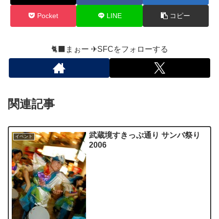
Pocket
LINE
コピー
🐈‍⬛まぉー ✈︎SFCをフォローする
関連記事
武蔵境すきっぷ通り サンバ祭り
イベント
2006