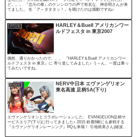
ど。。。 『北斗の拳』のケンシロウの声で有名な、神谷明さんが来
てました。 生「ア～タタタッ！」を聴けたのは感動ですね♪
HARLEY＆Buell アメリカンワー
イベント
ルドフェスタ in 東京2007
偶然、通りかかったので。。。 『HARLEY＆Buell アメリカンワー
ルドフェスタ in 東京』に 寄り道してみました♪ う～ん、一度は乗っ
てみたいですね。
NERV中日本 エヴァンゲリオン
イベント
東名高速 足柄SA(下り)
エヴァンゲリオンとコラボレーションした、 EVANGELION足柄サ
ービスエリア(下り)に行ってきました♪ 2015 鈴鹿8耐にも参戦する
『エヴァンゲリオンレーシング』RQも来場！ 引地裕美さん(綾波レ
イ) 野呂陽菜さん(式波アスカ・ラン...