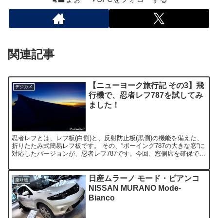
関連記事
【ニューヨーク旅行記 その3】飛
デジカメ
行機で、忍者レフ787を試してみ
ました！
忍者レフとは、レフ板(白側)と、反射防止板(黒側)の機能を備えた、
折りたたみ式簡易レフ板です。 その、“ボーイング787の大きな窓”に
対応したバージョンが、忍者レフ787です。今回、窓側席を確保でき
たので、試してみる事にしました(機材はB7...
日産ムラーノ モード・ビアンコ
乗り物
NISSAN MURANO Mode-
Bianco