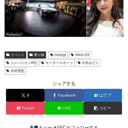
イベント
乗り物
motogp
Nikon D5
コンパニオンRQ
モータースポーツ
今井みどり
木村理恵
シェアする
X
Facebook
はてブ
Pocket
LINE
コピー
🐈‍⬛まぉー ✈︎SFCをフォローする