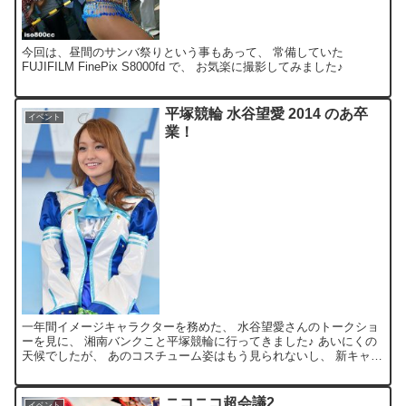
今回は、昼間のサンバ祭りという事もあって、 常備していた
FUJIFILM FinePix S8000fd で、 お気楽に撮影してみました♪
平塚競輪 水谷望愛 2014 のあ卒
イベント
業！
一年間イメージキャラクターを務めた、 水谷望愛さんのトークショ
ーを見に、 湘南バンクこと平塚競輪に行ってきました♪ あいにくの
天候でしたが、 あのコスチューム姿はもう見られないし、 新キャ
ラ・キャンディとのコラボもあったしｗ 卒業イベントに...
ニコニコ超会議2
イベント