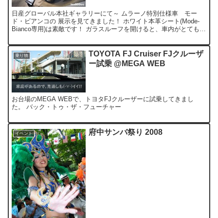
日産グローバル本社ギャラリーにて～ ムラーノ特別仕様車 モー
ド・ビアンコの 展示を見てきました！ ホワイト本革シート(Mode-
Bianco専用)は素敵です！ ガラスルーフを開けると、車内がとても明
るく感じます♪ Boseサウンドシステムも...
TOYOTA FJ Cruiser FJクルーザ
乗り物
ー試乗 @MEGA WEB
お台場のMEGA WEBで、トヨタFJクルーザーに試乗してきまし
た。 バック・トゥ・ザ・フューチャー
府中サンバ祭り 2008
イベント