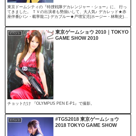
東京ドームシティの『特捜戦隊デカレンジャー・ショー』に、 行っ
てきました。 ＴＶの出演者も勢揃いして、大人気♪ デカレッド★赤
座伴番(バン・載寧龍二) デカブルー★戸増宝児(ホージー・林剛史)
デカグリーン★江成仙一(センちゃん・伊藤陽佑)...
東京ゲームショウ 2010｜TOKYO
イベント
GAME SHOW 2010
チョットだけ 『OLYMPUS PEN E-P1』で撮影。
#TGS2018 東京ゲームショウ
イベント
2018 TOKYO GAME SHOW