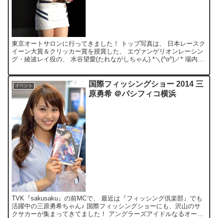
東京オートサロンに行ってきました！ トップ写真は、 日本レースク
イーン大賞＆クリッカー賞を授賞した、 エヴァンゲリオンレーシン
グ・綾波レイ役の、 水谷望愛(たれながしちゃん) *＼(^o^)／* 場内に
は、カスタムカーが所狭しと並んでて、 ...
国際フィッシングショー 2014 三
イベント
原勇希 ＠パシフィコ横浜
TVK『sakusaku』の前MCで、 最近は『フィッシング倶楽部』でも
活躍中の三原勇希ちゃん♪ 国際フィッシングショーにも、沢山のサ
クサカーが集まってきてました！ アングラーズアイドルなるオーデ