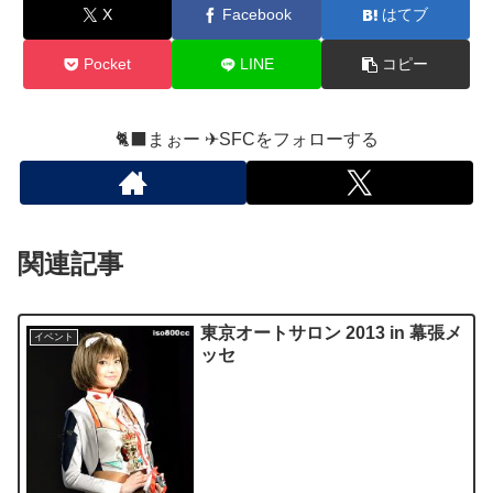
X
Facebook
はてブ
Pocket
LINE
コピー
🐈‍⬛まぉー ✈︎SFCをフォローする
関連記事
東京オートサロン 2013 in 幕張メ
イベント
ッセ