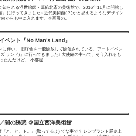
知られる浮世絵師・葛飾北斎の美術館で、2016年11月に開館し
』に行ってきました♪ 近代美術館(？)かと思えるようなデザイン
方向からも中に入れます。企画展の...
ント『No Man’s Land』
ンに伴い、 旧庁舎を一般開放して開催されている、アートイベン
(ノーマンズ ランド)』に行ってきました♪ 大使館の中って、そう入れるも
たんだけど、 小部屋...
／闇の誘惑 ＠国立西洋美術館
席『と、と、ト。』(取ってるよ) てな事で？ レンブラント展＠上