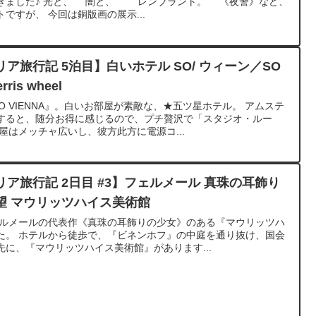
きました♪ 光と、 闇と、 レンブラント。 《夜警》など、
ですが、 今回は銅版画の展示...
ア旅行記 5泊目】白いホテル SO/ ウィーン／SO
rris wheel
O VIENNA』。白いお部屋が素敵な、★五ツ星ホテル。 アムステ
すると、随分お得に感じるので、プチ贅沢で「スタジオ・ルー
屋はメッチャ広いし、彼方此方に電源コ...
ア旅行記 2日目 #3】フェルメール 真珠の耳飾り
望 マウリッツハイス美術館
ェルメールの代表作《真珠の耳飾りの少女》のある『マウリッツハ
た。 ホテルから徒歩で、『ビネンホフ』の中庭を通り抜け、国会
に、『マウリッツハイス美術館』があります...