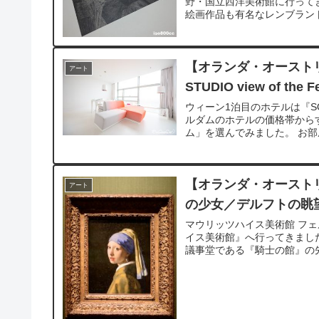
野・国立西洋美術館に行って
絵画作品も有名なレンブラント
【オランダ・オーストリ
アート
STUDIO view of the Fe
ウィーン1泊目のホテルは『S
ルダムのホテルの価格帯から
ム」を選んでみました。 お部
【オランダ・オーストリ
アート
の少女／デルフトの眺
マウリッツハイス美術館 フ
イス美術館』へ行ってきまし
議事堂である『騎士の館』の先