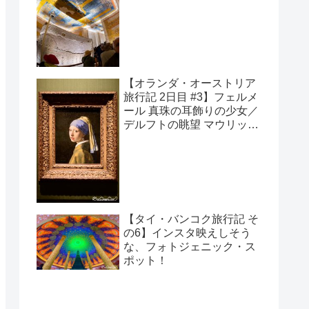
の墓
【オランダ・オーストリア
旅行記 2日目 #3】フェルメ
ール 真珠の耳飾りの少女／
デルフトの眺望 マウリッツ
ハイス美術館
【タイ・バンコク旅行記 そ
の6】インスタ映えしそう
な、フォトジェニック・ス
ポット！