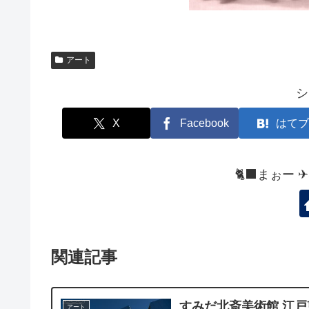
アート
シ
X
Facebook
はてブ
🐈‍⬛まぉー 
関連記事
すみだ北斎美術館 江戸
アート