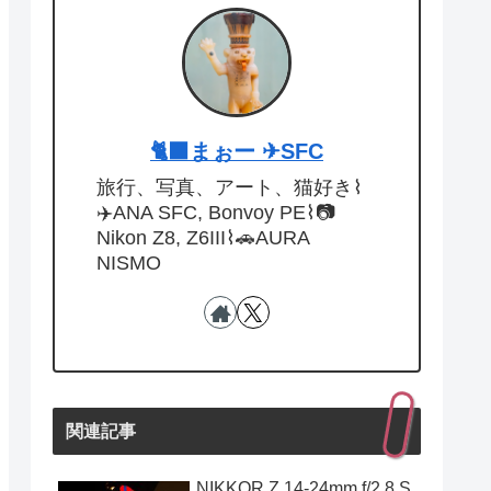
🐈‍⬛まぉー ✈︎SFC
旅行、写真、アート、猫好き⌇
✈️ANA SFC, Bonvoy PE⌇📷
Nikon Z8, Z6III⌇🚗AURA
NISMO
関連記事
NIKKOR Z 14-24mm f/2.8 S