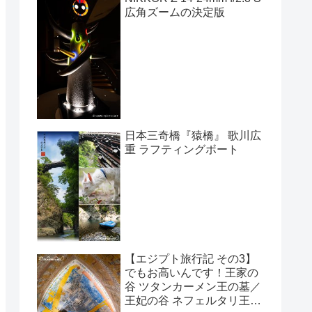
広角ズームの決定版
日本三奇橋『猿橋』 歌川広
重 ラフティングボート
【エジプト旅行記 その3】
でもお高いんです！王家の
谷 ツタンカーメン王の墓／
王妃の谷 ネフェルタリ王妃