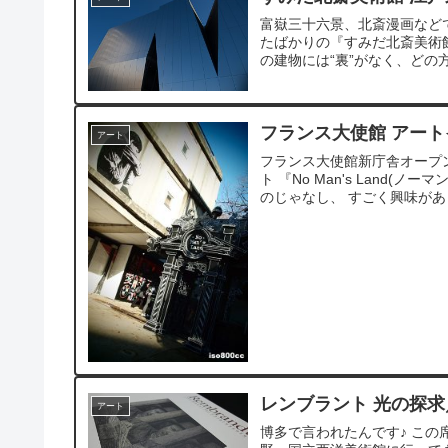
富嶽三十六景、北斎漫画などで
たばかりの『すみだ北斎美術館
の建物には“裏”がなく、どの
フランス大使館 アートイベ
アート
フランス大使館新庁舎オープ
ト 『No Man's Land
のじゃなし、 すごく興味があっ
レンブラント 光の探求
アート
博多で言われたんです♪ この