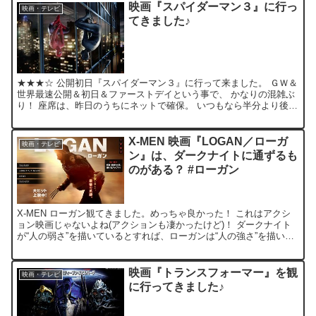
映画『スパイダーマン３』に行っ
映画・テレビ
てきました♪
★★★☆ 公開初日『スパイダーマン３』に行って来ました。 ＧＷ＆
世界最速公開＆初日＆ファーストデイという事で、 かなりの混雑ぶ
り！ 座席は、昨日のうちにネットで確保。 いつもなら半分より後ろ
の方で観るのですが、 ビルとビルの合間を飛び回るシ...
X-MEN 映画『LOGAN／ローガ
映画・テレビ
ン』は、ダークナイトに通ずるも
のがある？ #ローガン
X-MEN ローガン観てきました。めっちゃ良かった！ これはアクシ
ョン映画じゃないよね(アクションも凄かったけど)！ ダークナイト
が“人の弱さ”を描いているとすれば、ローガンは“人の強さ”を描いて
いる気がする。 親だったり子だったり、アメコ...
映画『トランスフォーマー』を観
映画・テレビ
に行ってきました♪