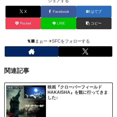
シェアする
X
Facebook
はてブ
Pocket
LINE
コピー
🐈‍⬛まぉー ✈︎SFCをフォローする
関連記事
映画『クローバーフィールド
映画・テレビ
HAKAISHA』を観に行ってきま
した♪