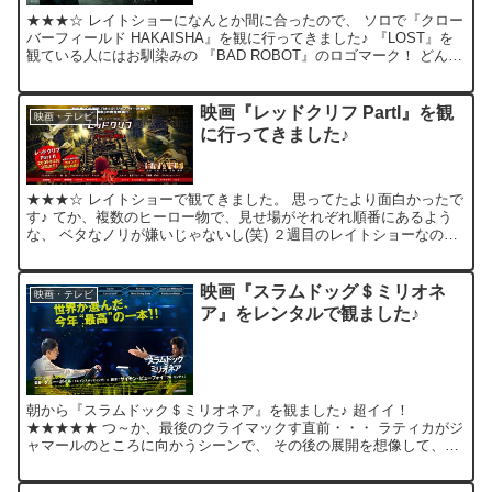
★★★☆ レイトショーになんとか間に合ったので、 ソロで『クロー
バーフィールド HAKAISHA』を観に行ってきました♪ 『LOST』を
観ている人にはお馴染みの 『BAD ROBOT』のロゴマーク！ どんな
仕掛けがあるのか！？ 例によって、...
映画『レッドクリフ PartI』を観
映画・テレビ
に行ってきました♪
★★★☆ レイトショーで観てきました。 思ってたより面白かったで
す♪ てか、複数のヒーロー物で、見せ場がそれぞれ順番にあるよう
な、 ベタなノリが嫌いじゃないし(笑) ２週目のレイトショーなの
に、意外にお客さんが多くてビックリしました！ 単純...
映画『スラムドッグ＄ミリオネ
映画・テレビ
ア』をレンタルで観ました♪
朝から『スラムドック＄ミリオネア』を観ました♪ 超イイ！
★★★★★ つ～か、最後のクライマックす直前・・・ ラティカがジ
ャマールのところに向かうシーンで、 その後の展開を想像して、涙
が出てきた。。。 (展開は予想とチョット違ってたけど…) ...