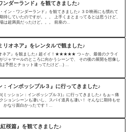
ワンダーランド』を観てきました♪
・イン・ワンダーランド』を観てきました♪ ３Ｄ映画にも慣れて
を期待していたのですが。。。 上手くまとまってるとは思うけど、
場は超満員だったけど。。。 前座の...
ミリオネア』をレンタルで観ました♪
ネア』を観ました♪ 超イイ！★★★★★ つ～か、最後のクライ
カがジャマールのところに向かうシーンで、 その後の展開を想像し
は予想とチョット違ってたけど…) ...
ッション：インポッシブル３』に行ってきました♪
:III(ミッション：インポッシブル３)』に行ってきました♪ もぉ～痛
アクションシーンも凄いし、スパイ道具も凄い！ そんなに期待もせ
 かなり面白かったです！...
訳紅桜篇』を観てきました♪