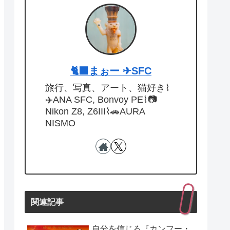
🐈‍⬛まぉー ✈︎SFC
旅行、写真、アート、猫好き⌇
✈️ANA SFC, Bonvoy PE⌇📷
Nikon Z8, Z6III⌇🚗AURA
NISMO
関連記事
自分を信じろ『カンフー・