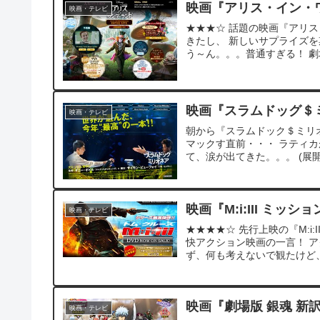
映画『アリス・イン・
映画・テレビ
★★★☆ 話題の映画『アリス
きたし、 新しいサプライズ
う～ん。。。普通すぎる！ 劇
映画『スラムドッグ＄
映画・テレビ
朝から『スラムドック＄ミリオ
マックす直前・・・ ラティ
て、涙が出てきた。。。 (展開
映画『M:i:III ミ
映画・テレビ
★★★★☆ 先行上映の『M:i
快アクション映画の一言！ 
ず、何も考えないで観たけど、
映画『劇場版 銀魂 新
映画・テレビ