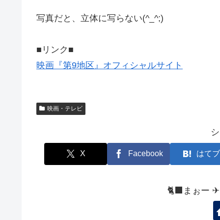
写真だと、立体に写らない(^_^;)
■リンク■
映画『第9地区』オフィシャルサイト
映画・テレビ
シ
X
Facebook
はてブ
🐈‍⬛まぉー 