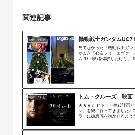
関連記事
機動戦士ガンダムUC7 
映画・テレビ
見てなかった『機動戦士ガンダムU
かまき『心友フォーエヴァー』
ム2D上映)を体験したけど、 
トム・クルーズ 映画
映画・テレビ
★★★☆ ヒトラー暗殺計画
レ』を観に行ってきました♪ 
ラーに嫌悪感を抱かせるような