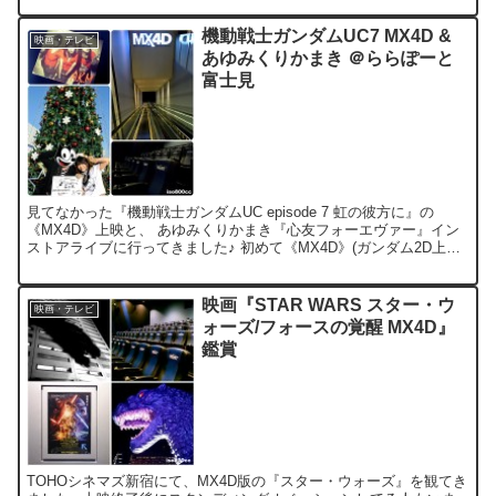
機動戦士ガンダムUC7 MX4D &
映画・テレビ
あゆみくりかまき ＠ららぽーと
富士見
見てなかった『機動戦士ガンダムUC episode 7 虹の彼方に』の
《MX4D》上映と、 あゆみくりかまき『心友フォーエヴァー』イン
ストアライブに行ってきました♪ 初めて《MX4D》(ガンダム2D上映)
を体験したけど、 動く！閃光！風が吹...
映画『STAR WARS スター・ウ
映画・テレビ
ォーズ/フォースの覚醒 MX4D』
鑑賞
TOHOシネマズ新宿にて、MX4D版の『スター・ウォーズ』を観てき