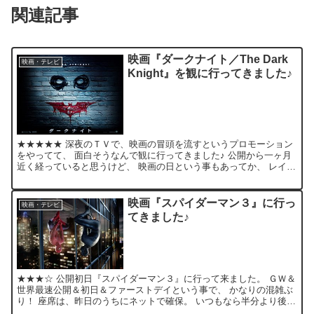
関連記事
映画『ダークナイト／The Dark
映画・テレビ
Knight』を観に行ってきました♪
★★★★★ 深夜のＴＶで、映画の冒頭を流すというプロモーション
をやってて、 面白そうなんで観に行ってきました♪ 公開から一ヶ月
近く経っていると思うけど、 映画の日という事もあってか、 レイト
なのに客入りがよくて、ビックリです！ 仕事帰りに何...
映画『スパイダーマン３』に行っ
映画・テレビ
てきました♪
★★★☆ 公開初日『スパイダーマン３』に行って来ました。 ＧＷ＆
世界最速公開＆初日＆ファーストデイという事で、 かなりの混雑ぶ
り！ 座席は、昨日のうちにネットで確保。 いつもなら半分より後ろ
の方で観るのですが、 ビルとビルの合間を飛び回るシ...