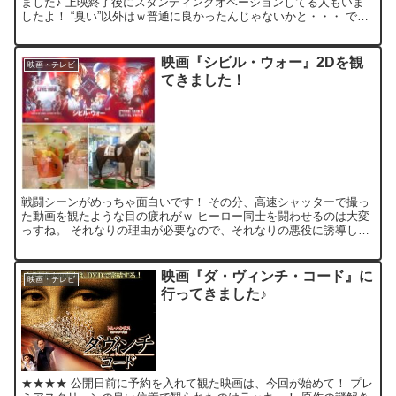
ました♪ 上映終了後にスタンディングオベーションしてる人もいま
したよ！ “臭い”以外はｗ普通に良かったんじゃないかと・・・ でも
『スター・トレック』ほど遣らかせなかったのは、...
映画『シビル・ウォー』2Dを観
映画・テレビ
てきました！
戦闘シーンがめっちゃ面白いです！ その分、高速シャッターで撮っ
た動画を観たような目の疲れがｗ ヒーロー同士を闘わせるのは大変
っすね。 それなりの理由が必要なので、それなりの悪役に誘導して
欲しかったカモ。 そうそう、早くもダービーのプロモが始...
映画『ダ・ヴィンチ・コード』に
映画・テレビ
行ってきました♪
★★★★ 公開日前に予約を入れて観た映画は、今回が始めて！ プレ