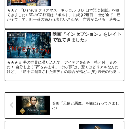
★★☆ 『Disney's クリスマス・キャロル ３Ｄ 日本語吹替版』を観
てきました♪ 3DのCG映画は『ボルト』に続き2度目！ 金が全て！己
が全て！で、町一番の嫌われ者じいさんが、 亡霊が見せる、過去・
現在・未来の自身の姿を見て、 改心(...
映画『インセプション』をレイト
映画・テレビ
で観てきました♪
★★★☆ 夢の世界に潜り込んで、アイデアを盗み、植え付けるの
だ！ 自分もよく“夢”をみます。 その“夢”は、驚くほどリアルなんだ
けど、 『勝手に創造された世界』の場合が殆ど…(笑) 過去の記憶を
辿っても、 いったい何処で体験したのか判らない...
映画『天使と悪魔』を観に行ってきまし
た♪