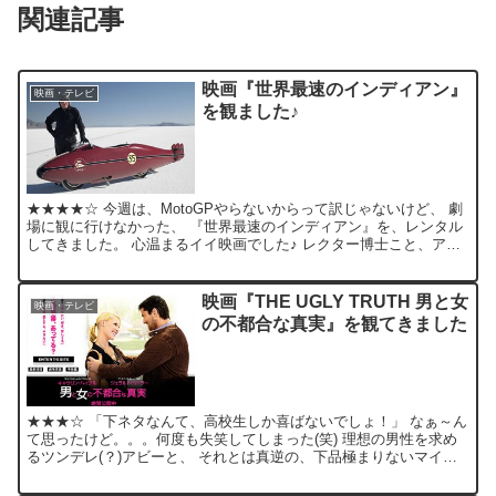
関連記事
映画『世界最速のインディアン』
映画・テレビ
を観ました♪
★★★★☆ 今週は、MotoGPやらないからって訳じゃないけど、 劇
場に観に行けなかった、 『世界最速のインディアン』を、レンタル
してきました。 心温まるイイ映画でした♪ レクター博士こと、アン
ソニー・ホプキンス演じるバートはもちろん、 登...
映画『THE UGLY TRUTH 男と女
映画・テレビ
の不都合な真実』を観てきました
★★★☆ 「下ネタなんて、高校生しか喜ばないでしょ！」 なぁ～ん
て思ったけど。。。何度も失笑してしまった(笑) 理想の男性を求め
るツンデレ(？)アビーと、 それとは真逆の、下品極まりないマイ
ク。 そして、お約束の“イケメンで理想的な”コリン...