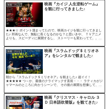
映画『カイジ 人生逆転ゲーム』
映画・テレビ
を観に行ってきました♪
★★★☆ ポイント溜まってたので、映画カイジを観に行ってきまし
た♪ 邦画なんで、無駄に長くなるのかな？と思いきや、 ＴＶアニメ
よりも、スピーディに展開するし、 ストーリーも変わってて。。。
予想外に面白かった♪ ざわ… ざわ… ざわ… ざわ…...
映画『スラムドッグ＄ミリオネ
映画・テレビ
ア』をレンタルで観ました♪
朝から『スラムドック＄ミリオネア』を観ました♪ 超イイ！
★★★★★ つ～か、最後のクライマックす直前・・・ ラティカがジ
ャマールのところに向かうシーンで、 その後の展開を想像して、涙
が出てきた。。。 (展開は予想とチョット違ってたけど…) ...
映画『クリスマス・キャロル ３
映画・テレビ
Ｄ 日本語吹替版』を観てきた♪