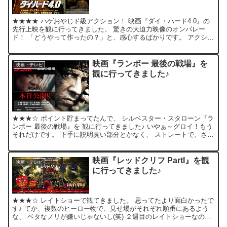
★★★★ ハゲおやじド級アクション！ 映画『ダイ・ハード4.0』の
先行上映を観に行ってきました。 驚きの大迫力映像のオンパレー
ド！ 「どうやって作ったの？」と、感心するばかりです。 アクショ
ンは、一見の価値あり！ 音も凄いので、劇場鑑賞をお...
映画『ランボー 最後の戦場』を
映画・テレビ
観に行ってきました♪
★★★☆ ポイント貯まってたんで、 シルベスター・スタローン『ラ
ンボー 最後の戦場』を 観に行ってきました♪ いやぁ～グロイ！もう
それだけです。 下手に説明臭い部分とかなく、 ストレートで、さわ
やかなぐらい(？)グロイので、 逆に戦争の酷さ...
映画『レッドクリフ PartI』を観
映画・テレビ
に行ってきました♪
★★★☆ レイトショーで観てきました。 思ってたより面白かったで
す♪ てか、複数のヒーロー物で、見せ場がそれぞれ順番にあるよう
な、 ベタなノリが嫌いじゃないし(笑) ２週目のレイトショーなの
に、意外にお客さんが多くてビックリしました！ 単純...