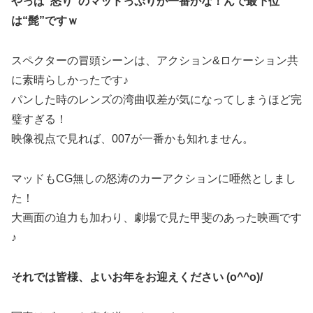
やっぱ“怒り”のマッドっぷりが一番かな！んで最下位
は“髭”ですｗ
スペクターの冒頭シーンは、アクション&ロケーション共
に素晴らしかったです♪
パンした時のレンズの湾曲収差が気になってしまうほど完
璧すぎる！
映像視点で見れば、007が一番かも知れません。
マッドもCG無しの怒涛のカーアクションに唖然としまし
た！
大画面の迫力も加わり、劇場で見た甲斐のあった映画です
♪
それでは皆様、よいお年をお迎えください (o^^o)/