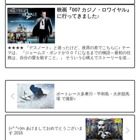
映画『007 カジノ・ロワイヤル』
映画・テレビ
に行ってきました♪
★★★★ 『デスノート』と迷ったけど、座席の差でこちらに♪ テー
マは、 『ジェームズ・ボンドが００７になるまでの物語～最初の任
務は、自分の愛を殺すこと。』 そういう心構えでストーリーを追う
と 「んっ？」って感じかも。。。 むしろ。。。最初の...
ボートレース多摩川・平和島・大井競馬
場 で撮影♪
(=^ ^=)m あけましておめでとうございま
す 2016