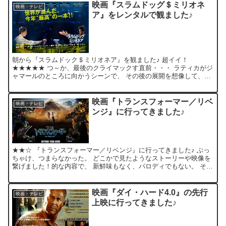
映画『スラムドッグ＄ミリオネ
映画・テレビ
ア』をレンタルで観ました♪
朝から『スラムドック＄ミリオネア』を観ました♪ 超イイ！
★★★★★ つ～か、最後のクライマックす直前・・・ ラティカがジ
ャマールのところに向かうシーンで、 その後の展開を想像して、涙
が出てきた。。。 (展開は予想とチョット違ってたけど…) ...
映画『トランスフォーマー／リベ
映画・テレビ
ンジ』に行ってきました♪
★★☆ 『トランスフォーマー／リベンジ』に行ってきました♪ ぶっ
ちゃけ、つまらなかった。 どこかで見たようなストーリーや映像を
繋げました！的な内容で、 新鮮味もなく、パロディでもない。 そし
て、無駄に長い！ ドキドキ・ワクワクしないこの感覚...
映画『ダイ・ハード4.0』の先行
映画・テレビ
上映に行ってきました♪