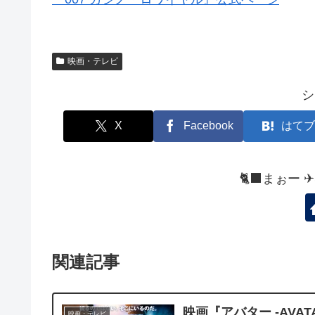
映画・テレビ
シ
X
Facebook
はてブ
🐈‍⬛まぉー 
関連記事
映画『アバター -AVA
映画・テレビ