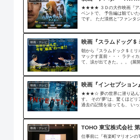
★★★★ ３Ｄの大作映画『アバタ
ベントで、 予告編は観てい
です。 ただ漠然と“ファンタジ
映画『スラムドッグ＄
映画・テレビ
朝から『スラムドック＄ミリオ
マックす直前・・・ ラティ
て、涙が出てきた。。。 (展開
映画『インセプション
映画・テレビ
★★★☆ 夢の世界に潜り込ん
す。 その“夢”は、驚くほど
過去の記憶を辿っても、 いっ
TOHO 東宝株式会社 
映画・テレビ
仕事前に『有楽町マリオンの