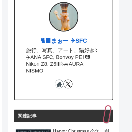
🐈‍⬛まぉー ✈︎SFC
旅行、写真、アート、猫好き⌇
✈️ANA SFC, Bonvoy PE⌇📷
Nikon Z8, Z6III⌇🚗AURA
NISMO
関連記事
Happy Christmas 今年、劇