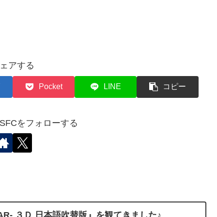
ェアする
Pocket
LINE
コピー
✈︎SFCをフォローする
TAR- ３Ｄ 日本語吹替版』を観てきました♪