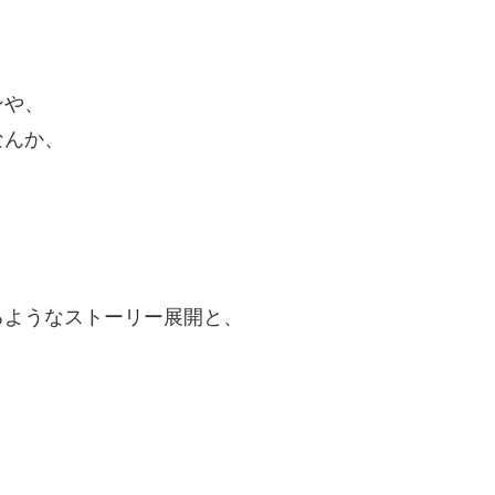
ンや、
なんか、
るようなストーリー展開と、