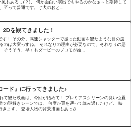
い風もあるし(？)、 何か面白い演出でもやるのかなぁ～と期待して
至って普通です。 (“犬のおと...
』2Dを観てきました！
です！ その分、高速シャッターで撮った動画を観たような目の疲
せるのは大変っすね。 それなりの理由が必要なので、それなりの悪
 そうそう、早くもダービーのプロモが始...
コード』に行ってきました♪
入れて観た映画は、今回が始めて！ プレミアスクリーンの良い位置
作の謎解きシーンでは、 何度か頁を遡って読み返したけど、 映
きます。 登場人物の背景描画もあっさ...