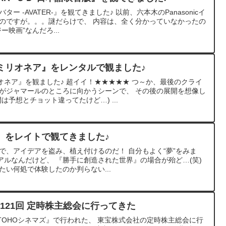
ー -AVATER-』を観てきました♪ 以前、六本木のPanasonicイ
たのですが。。。謎だらけで、 内容は、全く分かっていなかったの
ー映画”なんだろ...
ミリオネア』をレンタルで観ました♪
ネア』を観ました♪ 超イイ！★★★★★ つ～か、最後のクライ
カがジャマールのところに向かうシーンで、 その後の展開を想像し
は予想とチョット違ってたけど…) ...
』をレイトで観てきました♪
で、アイデアを盗み、植え付けるのだ！ 自分もよく“夢”をみま
リアルなんだけど、 『勝手に創造された世界』の場合が殆ど…(笑)
たい何処で体験したのか判らない...
第121回 定時株主総会に行ってきた
TOHOシネマズ』で行われた、 東宝株式会社の定時株主総会に行