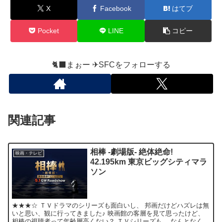
X
Facebook
はてブ
Pocket
LINE
コピー
🐈‍⬛まぉー ✈︎SFCをフォローする
関連記事
相棒 -劇場版- 絶体絶命!
映画・テレビ
42.195km 東京ビッグシティマラ
ソン
★★★☆ ＴＶドラマのシリーズも面白いし、 邦画だけどハズレは無
いと思い、観に行ってきました♪ 映画館の客層を見て思ったけど、
相棒の視聴者って年齢層高くない？ ＴＶシリーズも、 なんとなく