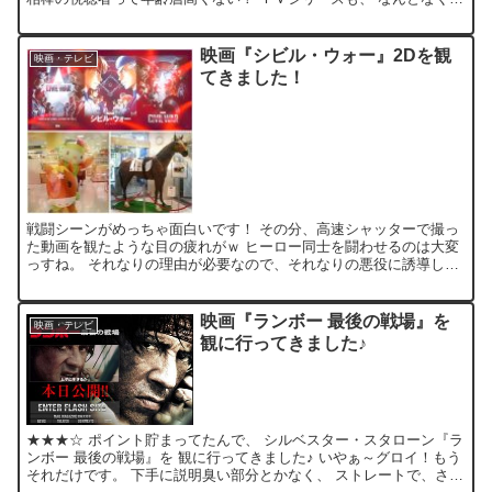
『火曜サスペンス』的な雰囲気がするからかなぁ～(笑...
映画『シビル・ウォー』2Dを観
映画・テレビ
てきました！
戦闘シーンがめっちゃ面白いです！ その分、高速シャッターで撮っ
た動画を観たような目の疲れがｗ ヒーロー同士を闘わせるのは大変
っすね。 それなりの理由が必要なので、それなりの悪役に誘導して
欲しかったカモ。 そうそう、早くもダービーのプロモが始...
映画『ランボー 最後の戦場』を
映画・テレビ
観に行ってきました♪
★★★☆ ポイント貯まってたんで、 シルベスター・スタローン『ラ
ンボー 最後の戦場』を 観に行ってきました♪ いやぁ～グロイ！もう
それだけです。 下手に説明臭い部分とかなく、 ストレートで、さわ