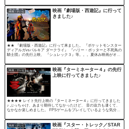
やかなぐらい(？)グロイので、 逆に戦争の酷さ...
映画『劇場版・西遊記』に行って
映画・テレビ
きました♪
★★ 『劇場版・西遊記』に行って来ました。 『ポケットモンスター
ディアルガvsパルキア ダークライ』 『ハリー・ポッターと不死鳥の
騎士団』の先行上映、 『シュレック３』等。。。夏休み映画がオン
パレード！ 台風接近で、お出かけを中止した家族...
映画『ターミネーター４』の先行
映画・テレビ
上映に行ってきました♪
★★★★ レイト先行上映の『ターミネーター４』に行ってきました
♪ ぶっちゃけ、あまり期待してなかったけど、 音の迫力も凄くて、
なかなか楽しめました。 FPSゲームをプレイしているような気分！
ストーリー的には、ご都合主義な部分もありますが、...
映画『スター・トレック／STAR
映画・テレビ