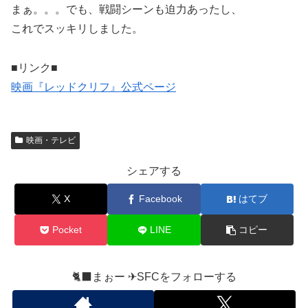
まぁ。。。でも、戦闘シーンも迫力あったし、
これでスッキリしました。
■リンク■
映画『レッドクリフ』公式ページ
映画・テレビ
シェアする
X
Facebook
はてブ
Pocket
LINE
コピー
🐈‍⬛まぉー ✈︎SFCをフォローする