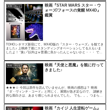
映画『STAR WARS スター・ウ
映画・テレビ
ォーズ/フォースの覚醒 MX4D』
鑑賞
TOHOシネマズ新宿にて、MX4D版の『スター・ウォーズ』を観てき
ました♪ 上映終了後にスタンディングオベーションしてる人もいま
したよ！ “臭い”以外はｗ普通に良かったんじゃないかと・・・ でも
『スター・トレック』ほど遣らかせなかったのは、...
映画『天使と悪魔』を観に行って
映画・テレビ
きました♪
★★★☆ 今回は原作を読んでいませんが、映画の感想は？ 映画
『ダ・ヴィンチ・コード』と同じく、展開が急ぎ足なので、 謎解き
的な面白さは、あまり感じられませんでした。 でも。。。つまらな
くて、 睡魔と“コンクラーベ”って訳でもなく、 至って普...
映画『カイジ 人生逆転ゲーム』
映画・テレビ