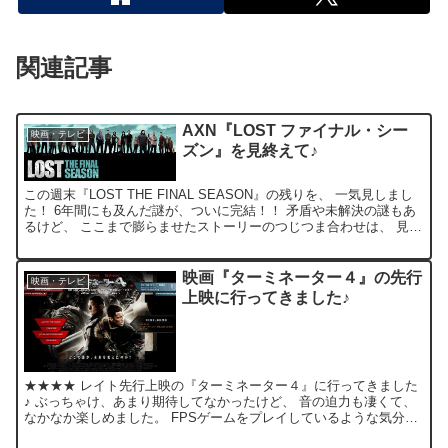
関連記事
AXN『LOST ファイナル・シー
映画・テレビ
ズン』を見終えて♪
この週末『LOST THE FINAL SEASON』の残りを、 一気見しまし
た！ 6年間にも及んだ謎が、ついに完結！！ 矛盾や未解決の謎もあ
るけど、 ここまで膨らませたストーリーのつじつま合わせは、 見事
というか、驚かさせる事もしばしば。...
映画『ターミネーター４』の先行
映画・テレビ
上映に行ってきました♪
★★★★ レイト先行上映の『ターミネーター４』に行ってきました
♪ ぶっちゃけ、あまり期待してなかったけど、 音の迫力も凄くて、
なかなか楽しめました。 FPSゲームをプレイしているような気分！
ストーリー的には、ご都合主義な部分もありますが、...