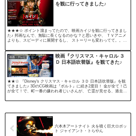
を観に行ってきました♪
★★★☆ ポイント溜まってたので、映画カイジを観に行ってきまし
た♪ 邦画なんで、無駄に長くなるのかな？と思いきや、 ＴＶアニメ
よりも、スピーディに展開するし、 ストーリーも変わってて。。。
予想外に面白かった♪ ざわ… ざわ… ざわ… ざわ…...
映画『クリスマス・キャロル ３
映画・テレビ
Ｄ 日本語吹替版』を観てきた♪
★★☆ 『Disney's クリスマス・キャロル ３Ｄ 日本語吹替版』を観
てきました♪ 3DのCG映画は『ボルト』に続き2度目！ 金が全て！己
が全て！で、町一番の嫌われ者じいさんが、 亡霊が見せる、過去・
現在・未来の自身の姿を見て、 改心(...
六本木アートナイト 火を噴く巨大ロボッ
ト ジャイアント・トらやん