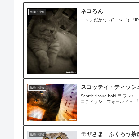
ネコろん
動物・植物
ニャンだかな～(´・ω・`) 『iP
スコッティ・ティッシ
動物・植物
Scottie tissue hold !!! ワ
コティッシュフォールド ♂ 『G
モヤさま ふくろう茶
動物・植物