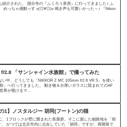
紹介された、 国分寺の『ふくろう茶房』に行ってきました♪ ふ
っちゃ感動っす v(◎∀◎)v 鳴き声も可愛いかった～♪ 『Nikon
5mm f/2.8 「サンシャイン水族館」で撮ってみた
どうしても「NIKKOR Z MC 105mm f/2.8 VR S」を使い
館」へ行ってきました。 動き物＆分厚いガラスに阻まれてのAF
界が覗けるマ...
の1】ノスタルジー 胡同(フートン)の猫
に、1ブロックが壁に囲まれた長屋群。そこに面した細路地を「胡
す。 かつては北京市内に点在していた「胡同」ですが、再開発で