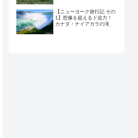
【ニューヨーク旅行記 その
1】想像を超えるド迫力！
カナダ・ナイアガラの滝