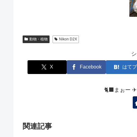
動物・植物
Nikon D2X
シ
X
Facebook
はてブ
🐈‍⬛まぉー 
関連記事