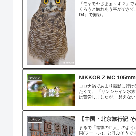
『モヤモヤさまぁ～ず２』でも
くろうと触れあう事ができて、 め
D4』で撮影。
NIKKOR Z MC 10
デジカメ
コロナ禍であまり撮影に行けない中、
たくて、 「サンシャイン水族
は苦労しましたが、 見えない世
【中国・北京旅行記 そ
スナップ
まるで「進撃の巨人」のよう
同(フートン)」と呼ぶそうで