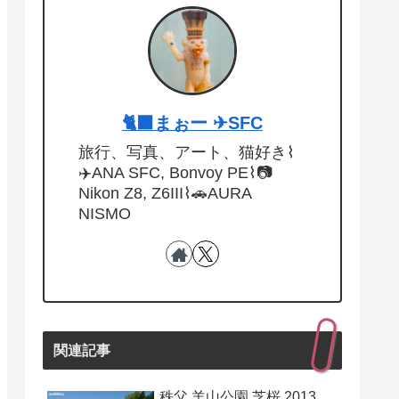
🐈‍⬛まぉー ✈︎SFC
旅行、写真、アート、猫好き⌇
✈️ANA SFC, Bonvoy PE⌇📷
Nikon Z8, Z6III⌇🚗AURA
NISMO
関連記事
秩父 羊山公園 芝桜 2013