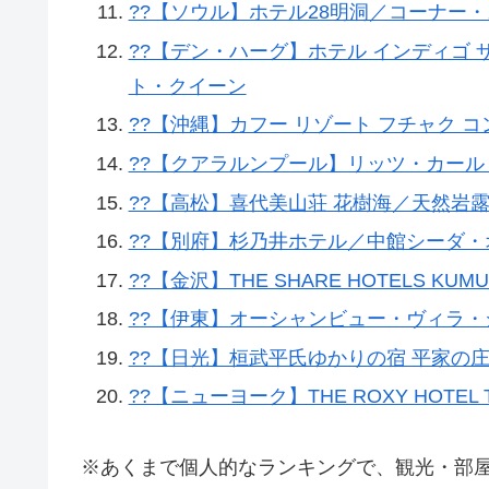
??【ソウル】ホテル28明洞／コーナー
??【デン・ハーグ】ホテル インディゴ 
ト・クイーン
??【沖縄】カフー リゾート フチャク 
??【クアラルンプール】リッツ・カー
??【高松】喜代美山荘 花樹海／天然岩露
??【別府】杉乃井ホテル／中館シーダ
??【金沢】THE SHARE HOTELS KUMU
??【伊東】オーシャンビュー・ヴィラ・ジ
??【日光】桓武平氏ゆかりの宿 平家の庄／特
??【ニューヨーク】THE ROXY HOTEL TR
※あくまで個人的なランキングで、観光・部