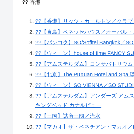
?? 香港
??【香港】リッツ・カールトン／クラ
??【直島】ベネッセハウス／オーバル・ス
??【バンコク】SO/Sofitel Bangkok／SO
??【ウィーン】house of time FANCY SUI
??【アムステルダム】コンサバトリウム
??【北京】The PuXuan Hotel and Spa 
??【ウィーン】SO VIENNA／SO STUDIO vie
??【アムステルダム】アンダーズ アム
キングベッド カナルビュー
??【三国】詰所三國／流水
??【マカオ】ザ・ベネチアン・マカオ／Premio