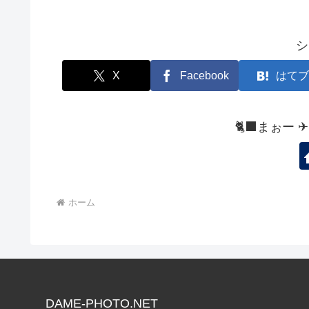
シ
X
Facebook
はてブ
🐈‍⬛まぉー 
ホーム
DAME-PHOTO.NET