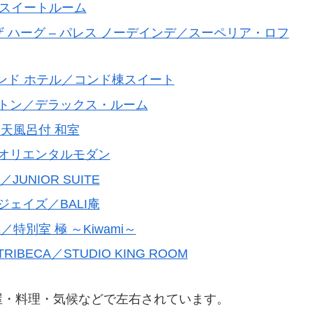
・スイートルーム
ザ ハーグ – パレス ノーデインデ／スーペリア・ロフ
コンド ホテル／コンド棟スイート
ルトン／デラックス・ルーム
天風呂付 和室
・オリエンタルモダン
／JUNIOR SUITE
ェイズ／BALI庵
別室 極 ～Kiwami～
IBECA／STUDIO KING ROOM
屋・料理・気候などで左右されています。