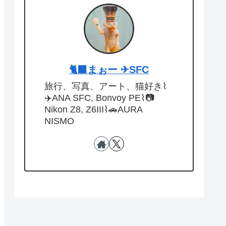
🐈‍⬛まぉー ✈︎SFC
旅行、写真、アート、猫好き⌇
✈️ANA SFC, Bonvoy PE⌇📷
Nikon Z8, Z6III⌇🚗AURA
NISMO