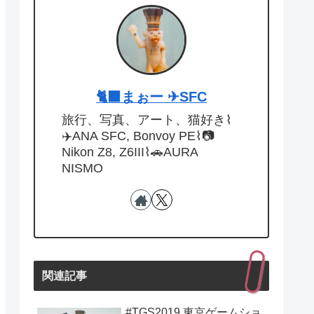
🐈‍⬛まぉー ✈︎SFC
旅行、写真、アート、猫好き⌇
✈️ANA SFC, Bonvoy PE⌇📷
Nikon Z8, Z6III⌇🚗AURA
NISMO
関連記事
#TGS2019 東京ゲームショ