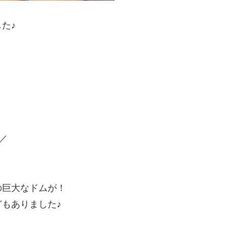
た♪
／
。
の巨大なドムが！
もありました♪