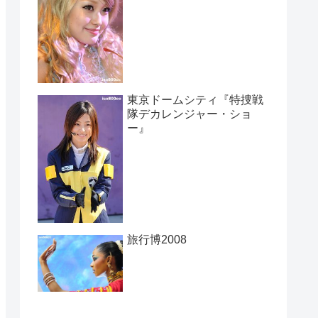
東京ドームシティ『特捜戦
隊デカレンジャー・ショ
ー』
旅行博2008