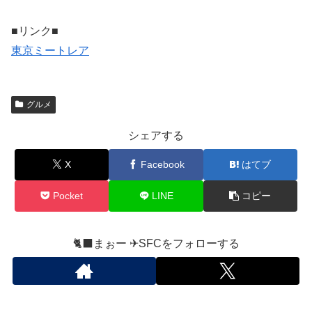
■リンク■
東京ミートレア
グルメ
シェアする
X
Facebook
はてブ
Pocket
LINE
コピー
🐈‍⬛まぉー ✈︎SFCをフォローする