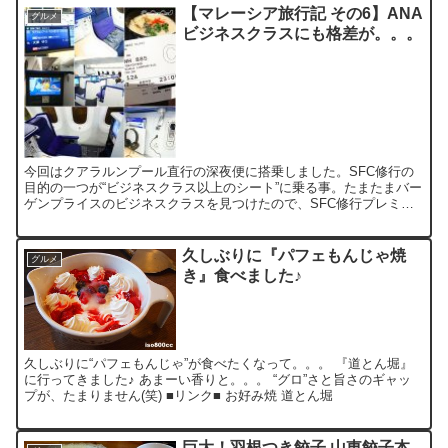
【マレーシア旅行記 その6】ANA
グルメ
ビジネスクラスにも格差が。。。
今回はクアラルンプール直行の深夜便に搭乗しました。SFC修行の
目的の一つが“ビジネスクラス以上のシート”に乗る事。たまたまバー
ゲンプライスのビジネスクラスを見つけたので、SFC修行プレミア
ムポイント的には、プレミアム・エコノミーよりも少ない...
久しぶりに『パフェもんじゃ焼
グルメ
き』食べました♪
久しぶりに“パフェもんじゃ”が食べたくなって。。。 『道とん堀』
に行ってきました♪ あまーい香りと。。。 “グロ”さと旨さのギャッ
プが、たまりません(笑) ■リンク■ お好み焼 道とん堀
巨大！羽根つき餃子 山東餃子本