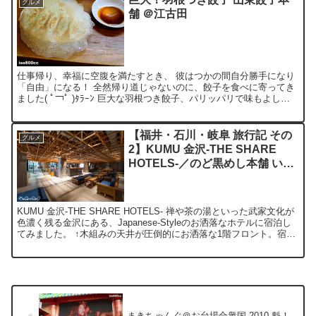
グルメ
舗 ＠江古田
仕事帰り、幸福に空腹を満たすとき、 彼はつかの間自分勝手になり
「自由」になる！ 全然帰り道じゃないのに、餃子を食べに寄ってき
ました( ﾟ￢ﾟ )ﾀﾗｰﾝ 巨大な羽根つき餃子、パリッパリで味もよし！
ファンネルか！？μガンダムは伊達じゃない！...
【福井・石川・岐阜 旅行記 その
グルメ
2】KUMU 金沢-THE SHARE
HOTELS-／のど黒めし本舗 いた
る
KUMU 金沢-THE SHARE HOTELS- 禅や茶の湯といった武家文化が
色濃く残る金沢にある、Japanese-Styleのお洒落なホテルに宿泊し
てみました。 ↑木組みの天井が圧倒的にお洒落な1階フロント。宿泊
者以外も利用できるティ...
まきちゃんぐ＠お台場合衆国 2010 魁！