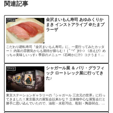
関連記事
金沢まいもん寿司 あゆみくりか
グルメ
まき インストアライブ ＠たまプ
ラーザ
こだわり廻転寿司『金沢まいもん寿司』に、一度行ってみたカッタ
ー！ 内装の雰囲気からも期待が膨らむ！ ( ﾟ￢ﾟ )ﾀﾗｰﾝ 《赤えび》め
っちゃ美味しいっす♪ 季節のメニュー《石崎かに汁》コクうま！
《まぐろ三昧》とろける大トロｗ 他に《しま...
シャガール展 ＆ パリ・グラフィ
アート
ック ロートレック展に行ってき
た♪
東京ステーションギャラリーの『シャガール 三次元の世界』に行っ
てきました！東京藝大の展覧会以来かな？ 立体物中心な展覧会だと
勝手に思い込んでいたので、油彩・水彩70点、彫刻・陶器60点、素
描・版画等40点と、かなり多彩で驚きました！個人蔵も...