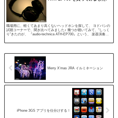
職場用に、軽くてあまり高くないヘッドホンを探して、 ヨドバシの
試聴コーナーで、聞き比べてみました♪ 幾つか聴いてみて、“しっく
り”きたのが、 『audio-technica ATH-EP700』という、 楽器演奏用
ヘッドホン！ 低音は少し強...
Merry X’mas JRA イルミネーション
iPhone 3GS アプリを仕分けする！