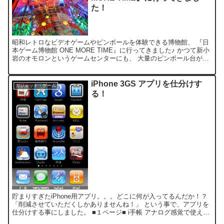
た！
昭和レトロなビデオゲームやピンボールを体験できる博物館、 『日
本ゲーム博物館 ONE MORE TIME』に行ってきました♪ かつて新小
岩のオモロンというゲームセンターにも、 大量のピンボール台が設
置されていたのですが、 ピンボールコーナー...
iPhone 3GS アプリを仕分けす
ガジェット・ゲーム
る！
貯まりすぎたiPhone用アプリ。。。どこに何が入ってるんだか！？
「削減させていただくしかありませんね！」 という事で、アプリを
仕分けする事にしました。 ■１ページ■ i手帳 アナログ感覚で使える
手帳アプリ。写真や音声もOK！ Googl...