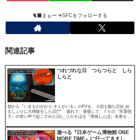
🐈‍⬛まぉー ✈︎SFCをフォローする
関連記事
つれづれな日 つらつらと しら
ガジェット・ゲーム
しらと
朝から『いきものがかり キミがいる』のPVを、３回も観た日(ё_ё)
久しぶりに大掃除をした日(^^ゞ 疲れて、昼寝して、ＴＶの『市原悦
子』の笑い声で起こされた日(-_-;) かさばる『美味しんぼ』全巻を、
しゃっきりポイした日(^^)/~~...
遊べる『日本ゲーム博物館 ONE
ガジェット・ゲーム
MORE TIME』に行ってきまし