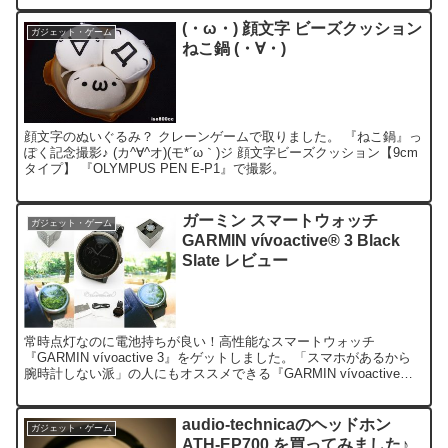
(・ω・) 顔文字 ビーズクッション
ガジェット・ゲーム
ねこ鍋 (・∀・)
顔文字のぬいぐるみ？ クレーンゲームで取りました。 『ねこ鍋』っ
ぽく記念撮影♪ (カ^∀^オ)(モ*´ω｀)ジ 顔文字ビーズクッション【9cm
タイプ】 『OLYMPUS PEN E-P1』で撮影。
ガーミン スマートウォッチ
ガジェット・ゲーム
GARMIN vívoactive® 3 Black
Slate レビュー
常時点灯なのに電池持ちが良い！高性能なスマートウォッチ
『GARMIN vívoactive 3』をゲットしました。「スマホがあるから
腕時計しない派」の人にもオススメできる『GARMIN vívoactive
3』の主な特徴とは！？ バッテリ...
audio-technicaのヘッドホン
ガジェット・ゲーム
ATH-EP700 を買ってみました♪