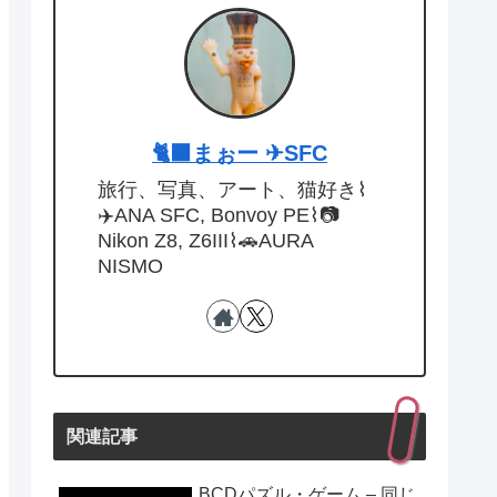
🐈‍⬛まぉー ✈︎SFC
旅行、写真、アート、猫好き⌇
✈️ANA SFC, Bonvoy PE⌇📷
Nikon Z8, Z6III⌇🚗AURA
NISMO
関連記事
BCDパズル・ゲーム – 同じ