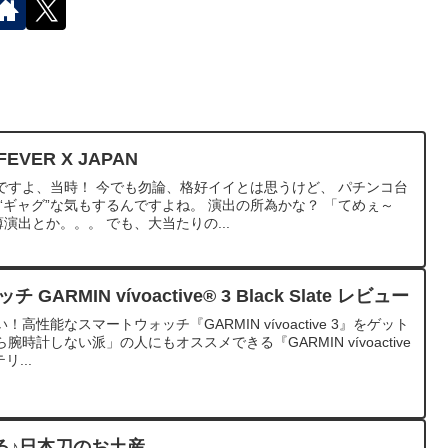
EVER X JAPAN
ですよ、当時！ 今でも勿論、格好イイとは思うけど、 パチンコ台
“ギャグ”な気もするんですよね。 演出の所為かな？ 「てめぇ～
演出とか。。。 でも、大当たりの...
RMIN vívoactive® 3 Black Slate レビュー
性能なスマートウォッチ『GARMIN vívoactive 3』をゲット
時計しない派」の人にもオススメできる『GARMIN vívoactive
...
る♪日本刀のお土産