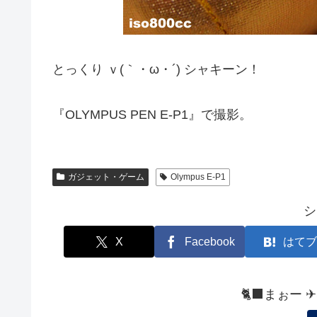
とっくり ｖ(｀・ω・´) シャキーン！
『OLYMPUS PEN E-P1』で撮影。
ガジェット・ゲーム
Olympus E-P1
シ
X
Facebook
はてブ
🐈‍⬛まぉー 