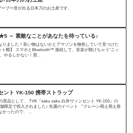
、ブーブー音が出る日本刀のお土産です。
ト帽 ★5 ～ 素敵なことがあなたを待っている♪
なりました！良い物はないかとアマゾンを物色していて見つけた
 ニット帽】 スマホとBluetooth™ 接続して、音楽が聴けちゃう“ニッ
やるしかない！買...
ンセント YK-150 携帯ストラップ
品として、 TVK『saku saku 白井ヴィンセント YK-150』の
店舗限定で投入されました♪ 先週のイベント 『クレーン萌え萌え祭
ったので、 ...