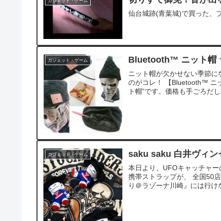
ガジェット・ゲーム
仙台城跡(青葉城)で買った
Bluetooth™ ニッ
ガジェット・ゲーム
ニット帽が欠かせない季節に
のがコレ！ 【Bluetooth™
ト帽”です。価格も手ごろだし、
saku saku 白井ヴィ
ガジェット・ゲーム
本日より、UFOキャッチャーの景
携帯ストラップが、 全国50
り＠ラゾーナ川崎』には行けなか