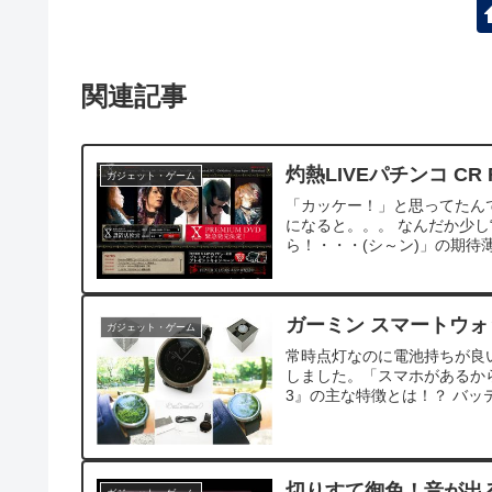
関連記事
灼熱LIVEパチンコ CR F
ガジェット・ゲーム
「カッケー！」と思ってたん
になると。。。 なんだか少し
ら！・・・(シ～ン)」の期待薄
ガーミン スマートウォッチ GA
ガジェット・ゲーム
常時点灯なのに電池持ちが良い！高
しました。「スマホがあるから腕
3』の主な特徴とは！？ バッテリ
切りすて御免！音が出