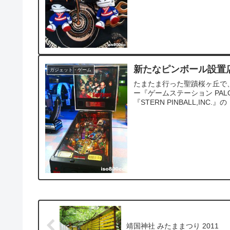
新たなピンボール設置
ガジェット・ゲーム
たまたま行った聖蹟桜ヶ丘で、
ー『ゲームステーション PA
『STERN PINBALL,INC.』の 
靖国神社 みたままつり 2011