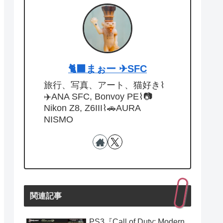
🐈‍⬛まぉー ✈︎SFC
旅行、写真、アート、猫好き⌇
✈️ANA SFC, Bonvoy PE⌇📷
Nikon Z8, Z6III⌇🚗AURA
NISMO
関連記事
PS3『Call of Duty: Modern