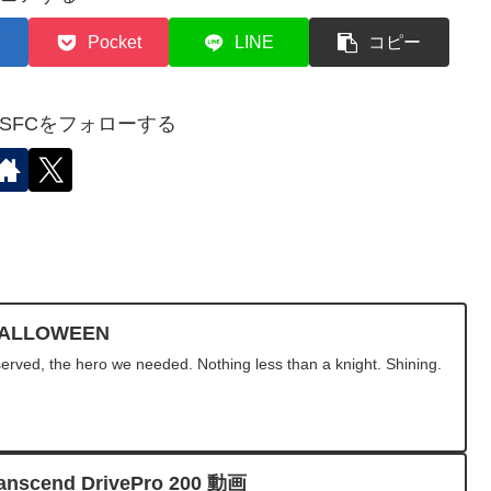
Pocket
LINE
コピー
✈︎SFCをフォローする
HALLOWEEN
served, the hero we needed. Nothing less than a knight. Shining.
cend DrivePro 200 動画