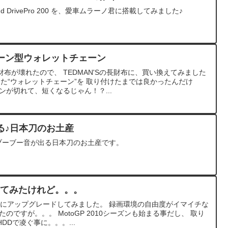
nd DrivePro 200 を、愛車ムラーノ君に搭載してみました♪
ーン型ウォレットチェーン
布が壊れたので、 TEDMAN'Sの長財布に、買い換えてみました
買った“ウォレットチェーン”を 取り付けたまでは良かったんだけ
ンが切れて、短くなるじゃん！？...
る♪日本刀のお土産
、ブーブー音が出る日本刀のお土産です。
してみたけれど。。。
Dにアップグレードしてみました。 録画環境の自由度がイマイチな
のですが。。。 MotoGP 2010シーズンも始まる事だし、 取り
HDDで凌ぐ事に。。。...