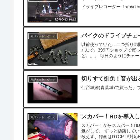
ドライブレコーダー Transce
バイクのドライブチェ
ガジェット・ゲーム
以前使っていた、二つ折りの財
♪ んで、399円ショップで
ど。。。 毎日のようにチェー
切りすて御免！音が出
ガジェット・ゲーム
仙台城跡(青葉城)で買った
スカパー！HDを導入
ガジェット・ゲーム
スカパー！からスカパー！H
気がして、 ずっと躊躇していた
敢えず、録画はDTCP-IP対応