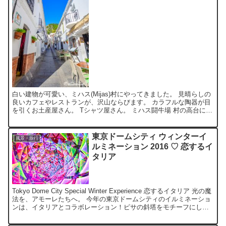
白い建物が可愛い、ミハス(Mijas)村にやってきました。 見晴らしの
良いカフェやレストランが、沢山ならびます。 カラフルな陶器が目
を引くお土産屋さん。 Tシャツ屋さん。 ミハス闘牛場 村の高台にあ
る小さな闘牛場。闘牛はやっていませんが、チ...
東京ドームシティ ウィンターイ
風景・旅行
ルミネーション 2016 ♡ 恋するイ
タリア
Tokyo Dome City Special Winter Experience 恋するイタリア 光の魔
法を、アモーレたちへ。 今年の東京ドームシティのイルミネーショ
ンは、イタリアとコラボレーション！ピサの斜塔をモチーフにした
イルミの中に...