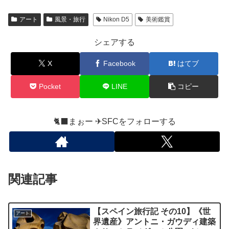
アート
風景・旅行
Nikon D5
美術鑑賞
シェアする
X
Facebook
はてブ
Pocket
LINE
コピー
🐈‍⬛まぉー ✈︎SFCをフォローする
関連記事
【スペイン旅行記 その10】《世
アート
界遺産》アントニ・ガウディ建築