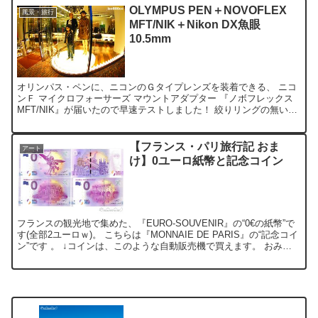
OLYMPUS PEN＋NOVOFLEX
風景・旅行
MFT/NIK＋Nikon DX魚眼
10.5mm
オリンパス・ペンに、ニコンのＧタイプレンズを装着できる、 ニコ
ンＦ マイクロフォーサーズ マウントアダプター 『ノボフレックス
MFT/NIK』が届いたので早速テストしました！ 絞りリングの無いＧ
タイプのレンズを装着出来るのが最大のウリ！ ...
【フランス・パリ旅行記 おま
アート
け】0ユーロ紙幣と記念コイン
フランスの観光地で集めた、『EURO-SOUVENIR』の“0€の紙幣”で
す(全部2ユーロｗ)。 こちらは『MONNAIE DE PARIS』の“記念コイ
ン”です 。 ↓コインは、このような自動販売機で買えます。 おみや
げ屋さんでは、少し豪...