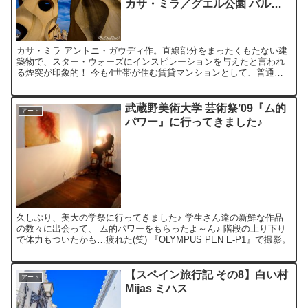
カサ・ミラ／グエル公園 バルセ
ロナ
カサ・ミラ アントニ・ガウディ作。直線部分をまったくもたない建
築物で、スター・ウォーズにインスピレーションを与えたと言われ
る煙突が印象的！ 今も4世帯が住む賃貸マンションとして、普通に
グラシア通りに建っています。 当時としては革新的といえる...
武蔵野美術大学 芸術祭’09『ム的
アート
パワー』に行ってきました♪
久しぶり、美大の学祭に行ってきました♪ 学生さん達の新鮮な作品
の数々に出会って、 ム的パワーをもらったよ～ん♪ 階段の上り下り
で体力もついたかも…疲れた(笑) 『OLYMPUS PEN E-P1』で撮影。
【スペイン旅行記 その8】白い村
アート
Mijas ミハス