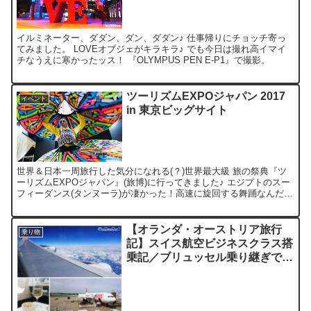
イルミネーター、ダダン、ダン、ダダン♪ 仕事帰りにチョッチ寄っ
てみました。 LOVEオブジェがキラキラ♪ でも今日は撮れ高イマイ
チなうえに寒かったッス！ 『OLYMPUS PEN E-P1』で撮影。
ツーリズムEXPOジャパン 2017
イベント
in 東京ビッグサイト
世界＆日本一周旅行した気分になれる(？)世界最大級 旅の祭典『ツ
ーリズムEXPOジャパン』(旅博)に行ってきました♪ エジプトのスー
フィーダンス(タンヌーラ)が凄かった！高速に旋回する舞踊なんだけ
ど、5分ぐらい回転してた気がします。観てる方...
【オランダ・オーストリア旅行
乗り物
記】スイス航空ビジネスクラス搭
乗記／ブリュッセル乗り継ぎでハ
プニング、ANAの神対応！