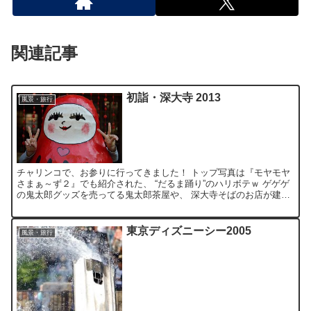
関連記事
初詣・深大寺 2013
風景・旅行
チャリンコで、お参りに行ってきました！ トップ写真は『モヤモヤ
さまぁ～ず２』でも紹介された、 “だるま踊り”のハリボテｗ ゲゲゲ
の鬼太郎グッズを売ってる鬼太郎茶屋や、 深大寺そばのお店が建ち
並び、 神代植物公園も隣接するなど、 ちょっとした...
東京ディズニーシー2005
風景・旅行