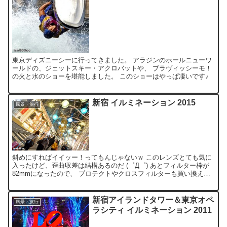
東京ディズニーシーに行ってきました。 アラジンのホールニューワ
ールドの、ジェットスキー・アクロバットや、 ブラヴィッシーモ！
の火と水のショーを堪能しました。 このショーはやっぱ凄いです♪
新宿 イルミネーション 2015
風景・旅行
斜めにすればイイッー！ってもんじゃないｗ このレンズとても気に
入ったけど、歪曲収差は結構あるのだ (゜Д゜) あとフィルター枠が
82mmになったので、 プロテクトやクロスフィルターも買い換え
た。。。 それでも、VRと周辺までのキレ味はイイッ...
新宿アイランドタワー＆東京オペ
風景・旅行
ラシティ イルミネーション 2011