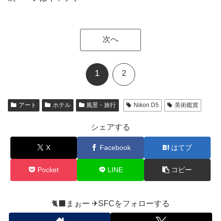
次へ
1
2
アート
ホテル
風景・旅行
Nikon D5
美術鑑賞
シェアする
X
Facebook
はてブ
Pocket
LINE
コピー
🐈‍⬛まぉー ✈︎SFCをフォローする