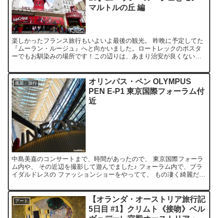
マルトルの丘 編
楽しかったフランス旅行もいよいよ最後の観光。 昨晩に予定してた
『ムーラン・ルージュ』へと向かいました。ロートレックのポスタ
ーでもお馴染みの場所です！この辺りは、あまり治安が良くないと
聞いていたのですが、行ってみてビックリ。まるで“歌舞伎町の...
オリンパス・ペン OLYMPUS
風景・旅行
PEN E-P1 東京国際フォーラム付
近
中島美嘉のコンサートまで、時間があったので、 東京国際フォーラ
ム内や、 その近辺を撮影して遊んでました♪ フォーラム内で、ブラ
イダルドレスの ファッションショーをやってて、 もの凄く綺麗だっ
たのに。。。 撮影禁止なのは、残念でした。
【オランダ・オーストリア旅行記
アート
5日目 #1】クリムト《接吻》ベル