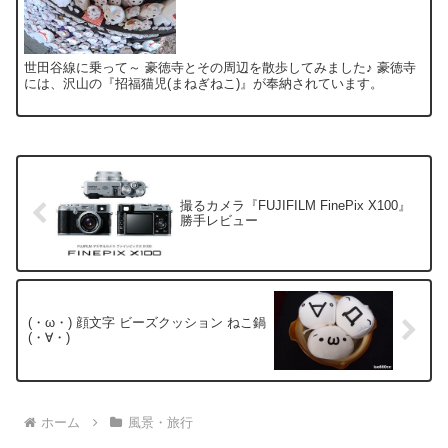
世田谷線に乗って～ 豪徳寺とその周辺を散歩してみました♪ 豪徳寺
には、沢山の『招福猫児(まねぎねこ)』が奉納されています。
撮るカメラ『FUJIFILM FinePix X100』
勝手レビュー
(・ω・) 顔文字 ビーズクッション ねこ鍋
(・∀・)
ホーム
風景・旅行