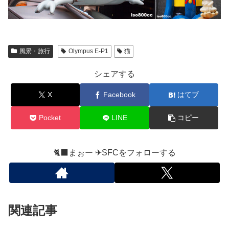
風景・旅行
Olympus E-P1
猫
シェアする
X
Facebook
はてブ
Pocket
LINE
コピー
🐈‍⬛まぉー ✈︎SFCをフォローする
関連記事