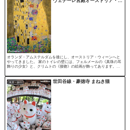
ヴェデーレ宮殿オーストリア・ギ
ャラリー／レオポルド美術館
オランダ・アムステルダムを後にし、オーストリア・ウィーンへと
やってきました。 家のトイレの壁には、フェルメールの《真珠の耳
飾りの少女》と、クリムトの《接吻》の絵画が飾ってあります。ベ
ネチアに旅行した時も、全然関係ない《接吻》のタペストリーを...
世田谷線・豪徳寺 まねき猫
風景・旅行