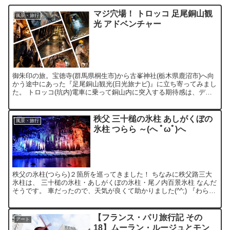
マジ穴場！ トロッコ 足尾銅山観
風景・旅行
光 アドベンチャー
御朱印の旅。宝徳寺(群馬県桐生市)から古峯神社(栃木県鹿沼市)へ向
かう途中にあった『足尾銅山観光(日光旅ナビ)』に立ち寄ってみまし
た。 トロッコ(坑内)電車に乗って銅山内に突入する期待感は、ディ
ズニーシー『インディ・ジョーンズ・アドベンチャ...
秩父 三十槌の氷柱 あしがくぼの
風景・旅行
氷柱 つらら ～(へ ﾟωﾟ)へ
秩父の氷柱(つらら)２箇所を巡ってきました！ ちなみに秩父路三大
氷柱は、 三十槌の氷柱・あしがくぼの氷柱・尾ノ内百景氷柱 なんだ
そうです。 車だったので、天気が良くて助かりました(^^;) 『わらじ
かつ丼』美味かったです。 ♪秩父のパワーを...
【フランス・パリ旅行記 その
アート
18】ムーラン・ルージュとモン