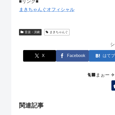
■リンク■
まきちゃんぐオフィシャル
音楽・演劇
まきちゃんぐ
シ
X
Facebook
はてブ
🐈‍⬛まぉー 
関連記事