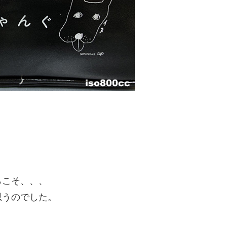
、
らこそ、、、
思うのでした。