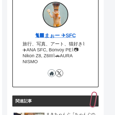
🐈‍⬛まぉー ✈︎SFC
旅行、写真、アート、猫好き⌇
✈️ANA SFC, Bonvoy PE⌇📷
Nikon Z8, Z6III⌇🚗AURA
NISMO
関連記事
まきちゃんぐ『ちゃんぐの