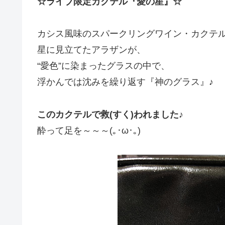
☆ライブ限定カクテル『愛の星』☆
カシス風味のスパークリングワイン・カクテル
星に見立てたアラザンが、
“愛色”に染まったグラスの中で、
浮かんでは沈みを繰り返す『神のグラス』♪
このカクテルで救(すく)われました♪
酔って足を～～～(｡･ω･｡)