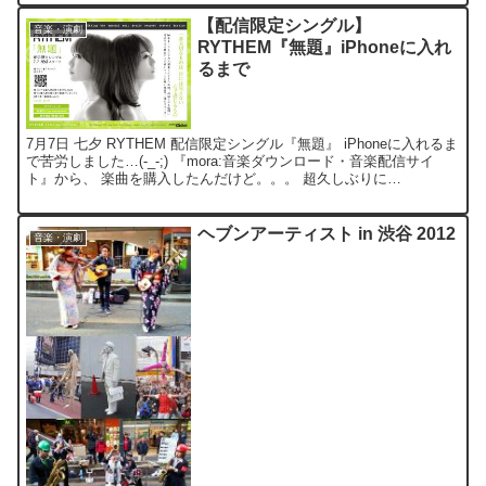
【配信限定シングル】
音楽・演劇
RYTHEM『無題』iPhoneに入れ
るまで
7月7日 七夕 RYTHEM 配信限定シングル『無題』 iPhoneに入れるま
で苦労しました…(-_-;) 『mora:音楽ダウンロード・音楽配信サイ
ト』から、 楽曲を購入したんだけど。。。 超久しぶりに
『WebMoney』で支払ったので、...
ヘブンアーティスト in 渋谷 2012
音楽・演劇