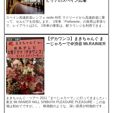
ビリアのスペイン広場
スペイン高速鉄道レンフェ renfe AVE マドリードから高速鉄道に乗
って、セルビアを目指します。 1等車「Preferente」の座席は革張り
で、レイアウトは2-1。 1等車の乗客は、駅ラウンジを利用できま
す。 メスキータ メスキータ(...
【デカワンコ】まきちゃんぐ ま
音楽・演劇
ーじゃろーで＠渋谷 Mt.RAINIER
まきちゃんぐ・ツアー 2011『まーじゃろーで』に行ってきました♪ -
東京 Mt.RANIER HALL SHIBUYA PLEASURE PLEASURE - この会
場は初めてですが。。。 映画館のような、深い座席が特徴的です。
ドリン...