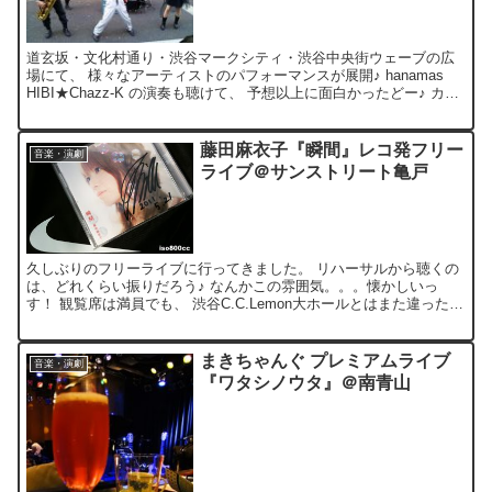
道玄坂・文化村通り・渋谷マークシティ・渋谷中央街ウェーブの広
場にて、 様々なアーティストのパフォーマンスが展開♪ hanamas
HIBI★Chazz-K の演奏も聴けて、 予想以上に面白かったどー♪ カメ
ラ持って行くべきでした。。。 ■リ...
藤田麻衣子『瞬間』レコ発フリー
音楽・演劇
ライブ＠サンストリート亀戸
久しぶりのフリーライブに行ってきました。 リハーサルから聴くの
は、どれくらい振りだろう♪ なんかこの雰囲気。。。懐かしいっ
す！ 観覧席は満員でも、 渋谷C.C.Lemon大ホールとはまた違った、
フリーライブならではの雰囲気がイイよね！ 暑...
まきちゃんぐ プレミアムライブ
音楽・演劇
『ワタシノウタ』＠南青山