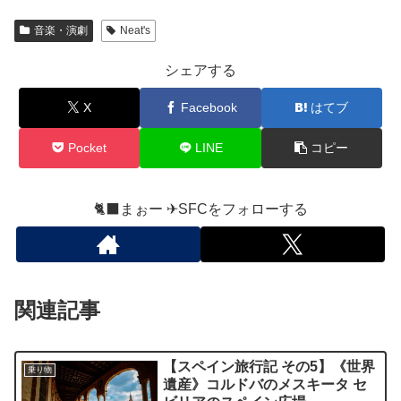
音楽・演劇
Neat's
シェアする
X
Facebook
はてブ
Pocket
LINE
コピー
🐈‍⬛まぉー ✈︎SFCをフォローする
関連記事
【スペイン旅行記 その5】《世界
乗り物
遺産》コルドバのメスキータ セ