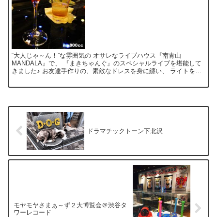
“大人じゃ～ん！”な雰囲気の オサレなライブハウス『南青山
MANDALA』で、 『まきちゃんぐ』のスペシャルライブを堪能して
きました♪ お友達手作りの、素敵なドレスを身に纏い、 ライトを浴
びて浮かび奏でる、まきちゃんぐ。 なんだかとても色...
ドラマチックトーン下北沢
モヤモヤさまぁ～ず２大博覧会＠渋谷タ
ワーレコード