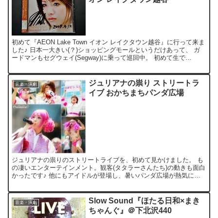
初めて『AEON Lake Town イオン レイクタウン越谷』に行って来ま
した♪ 日本一大きい(？)ショッピングモールというだけあって、 ガ
ードマンもセグウェイ(Segway)に乗って巡回中。 初めて生で
Segway見たけど。。。予想以上...
ジュリアナの祟り ストリートラ
音楽・演劇
イブ おかちまちパンダ広場
ジュリアナの祟りのストリートライブを、初めて見かけました。 も
の凄いエンターテインメント。観客(タタラーさんたち)の動きも面白
かったです♪ 他にもアイドルが登場し、暑いパンダ広場が熱気に包
まれてましたよ！ ■CHERRYGIRLSPROJE...
Slow Sound『ほたる日和×まき
音楽・演劇
ちゃんぐ』＠下北沢440