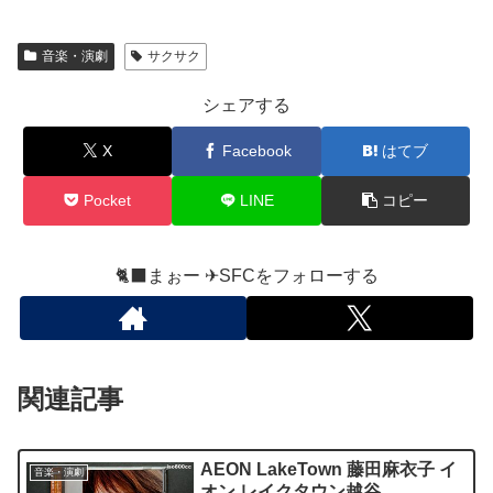
音楽・演劇
サクサク
シェアする
X
Facebook
はてブ
Pocket
LINE
コピー
🐈‍⬛まぉー ✈︎SFCをフォローする
関連記事
AEON LakeTown 藤田麻衣子 イ
音楽・演劇
オン レイクタウン越谷