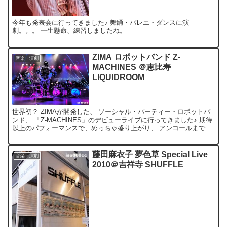
今年も発表会に行ってきました♪ 舞踊・バレエ・ダンスに演
劇。。。 一生懸命、練習しましたね。
ZIMA ロボットバンド Z-
音楽・演劇
MACHINES ＠恵比寿
LIQUIDROOM
世界初？ ZIMAが開発した、 ソーシャル・パーティー・ロボットバ
ンド、 「Z-MACHINES」のデビューライブに行ってきました♪ 期待
以上のパフォーマンスで、めっちゃ盛り上がり、 アンコールまで飛
び出す始末(笑) 「Thank you」...
藤田麻衣子 夢色草 Special Live
音楽・演劇
2010＠吉祥寺 SHUFFLE