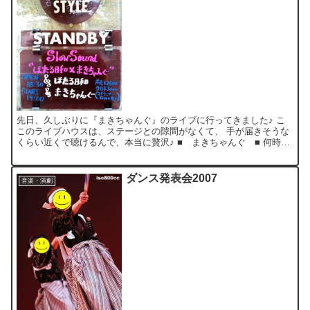
先日、久しぶりに『まきちゃんぐ』のライブに行ってきました♪ こ
このライブハウスは、ステージとの隙間がなくて、 手が届きそうな
くらい近くで聴けるんで、本当に贅沢♪ ■ まきちゃんぐ ■ 何時も
の“弾けた”感じが薄れて。。。？ やや大人っぽく、...
ダンス発表会2007
音楽・演劇