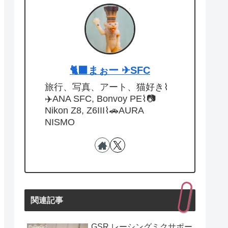
🐈‍⬛まぉー ✈︎SFC
旅行、写真、アート、猫好き⌇
✈️ANA SFC, Bonvoy PE⌇📷
Nikon Z8, Z6III⌇🚗AURA
NISMO
関連記事
GSR レーシングミクサポー