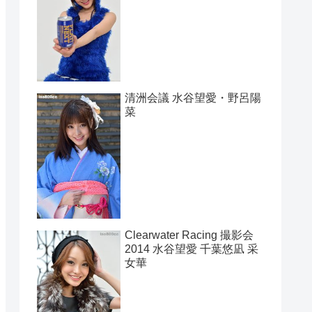
清洲会議 水谷望愛・野呂陽
菜
Clearwater Racing 撮影会
2014 水谷望愛 千葉悠凪 采
女華