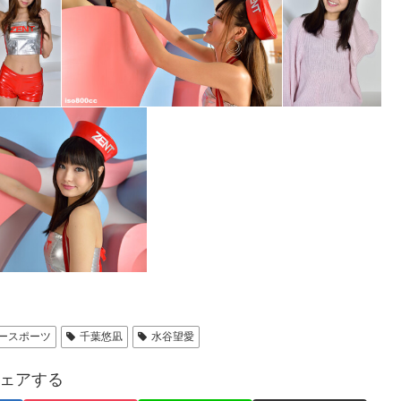
ースポーツ
千葉悠凪
水谷望愛
ェアする