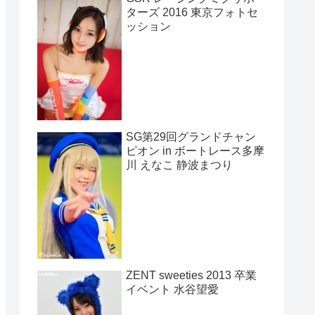
ターズ 2016 東京フォトセ
ッション
SG第29回グランドチャン
ピオン in ボートレース多摩
川 えなこ 静波まつり
ZENT sweeties 2013 卒業
イベント 水谷望愛