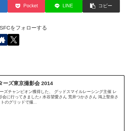
Pocket
LINE
コピー
✈︎SFCをフォローする
ーズ東京撮影会 2014
300 シリーズチャンピオン獲得した、 グッドスマイルレーシング主催 レ
会に行ってきました♪ 水谷望愛さん 荒井つかささん 鴻上聖奈さ
トのグリッドで撮...