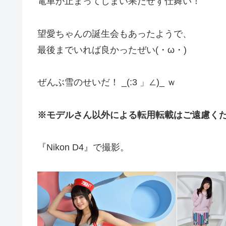
電車が止まってしまい果たせず仕舞い！
望愛ちゃんの誕生会もあったようで、
最後までいれば良かったぜい(・ω・)
ぜんぶ雪のせいだ！ _(:3 」∠)_ ｗ
※モデルさん以外による転用転載はご遠慮く
『Nikon D4』で撮影。