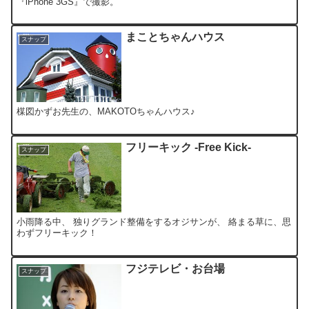
『iPhone 3GS』で撮影。
まことちゃんハウス
スナップ
楳図かずお先生の、MAKOTOちゃんハウス♪
フリーキック -Free Kick-
スナップ
小雨降る中、 独りグランド整備をするオジサンが、 絡まる草に、思
わずフリーキック！
フジテレビ・お台場
スナップ