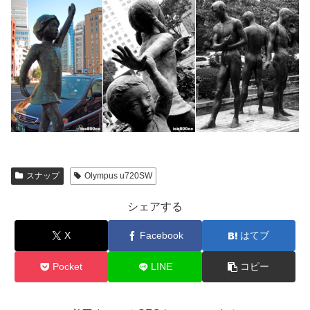
スナップ
Olympus u720SW
シェアする
X
Facebook
はてブ
Pocket
LINE
コピー