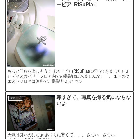
ーピア -RiSuPia-
もっと理数を楽しもう！リスーピア(RiSuPia)に行ってきました♪ ３
Ｆディスカバリーフロア内での撮影は出来ませんが。。。 １Ｆのク
エストフロアは無料で、撮影もＯＫです♪
寒すぎて、写真を撮る気にならな
スナップ
いよ
天気は良いのになぁ あまりに寒くて。。。 さむい さむい