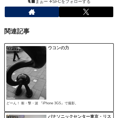
🐈‍⬛まぉー ✈︎SFCをフォローする
関連記事
ウコンの力
スナップ
どーん！ 衝・撃・波 『iPhone 3GS』で撮影。
パナソニックセンター東京・リス
スナップ