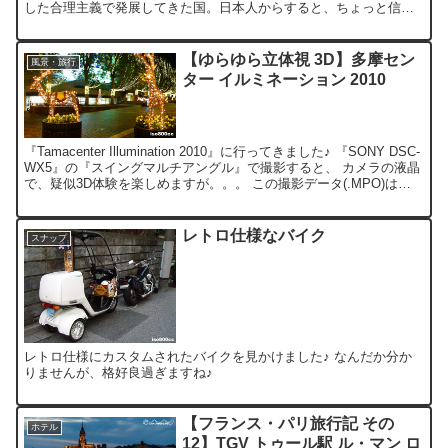
した合理主義で発展してきた国。日本人からすると、ちょっと信じ
られない感じです。 とはいえ、日本人だと絶対に守らないよう...
【ゆらゆら立体視 3D】多摩セン
風景・旅行
ター イルミネーション 2010
『Tamacenter Illumination 2010』に行ってきました♪ 『SONY DSC-
WX5』の『スイングマルチアングル』で撮影すると、 カメラの液晶
で、疑似3D体験を楽しめますが。。。 この撮影データ(.MPO)は、 2
～1...
レトロ仕様なバイク
スナップ
レトロ仕様にカスタムされたバイクを見かけました♪ なんだか分か
りませんが、格好良過ぎますね♪
【フランス・パリ旅行記 その
ホテル
12】TGV トゥール駅 ル・マン ロ