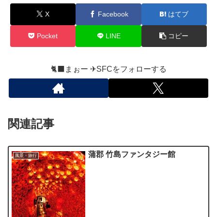
X
Facebook
はてブ
Pocket
LINE
コピー
🐈‍⬛まぉー ✈︎SFCをフォローする
関連記事
蒲郡 竹島ファンタジー館
風景・旅行