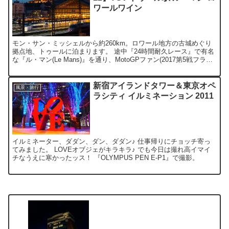
ワールワイン
モン・サン・ミッシェルから約260km。ロワール地方の古城めぐり
拠点地、トゥールに泊まります。 途中『24時間耐久レース』で有名
な『ル・マン(Le Mans)』を通り、MotoGPファン(2017第5戦フラン
スGP開催地)の自分も、メッチャ...
新宿アイランドタワー＆東京オペ
風景・旅行
ラシティ イルミネーション 2011
イルミネーター、ダダン、ダン、ダダン♪ 仕事帰りにチョッチ寄っ
てみました。 LOVEオブジェがキラキラ♪ でも今日は撮れ高イマイ
チなうえに寒かったッス！ 『OLYMPUS PEN E-P1』で撮影。