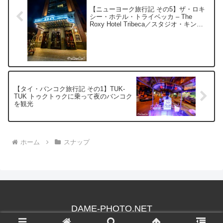
【ニューヨーク旅行記 その5】ザ・ロキ
シー・ホテル・トライベッカ – The
Roxy Hotel Tribeca／スタジオ・キング
ルーム
【タイ・バンコク旅行記 その1】TUK-
TUK トゥクトゥクに乗って夜のバンコク
を観光
ホーム
スナップ
DAME-PHOTO.NET
© 2003 DAME-PHOTO.NET.