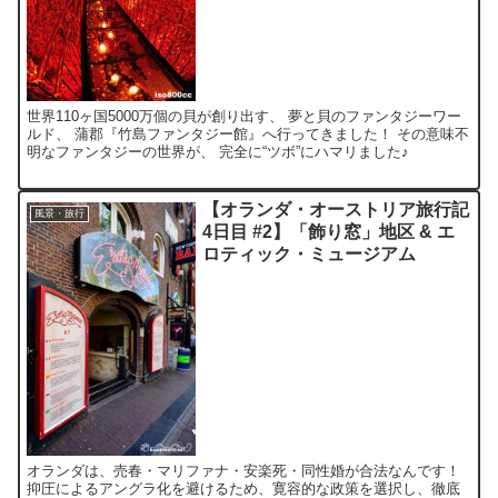
世界110ヶ国5000万個の貝が創り出す、 夢と貝のファンタジーワー
ルド、 蒲郡『竹島ファンタジー館』へ行ってきました！ その意味不
明なファンタジーの世界が、 完全に“ツボ”にハマリました♪
【オランダ・オーストリア旅行記
風景・旅行
4日目 #2】「飾り窓」地区 & エ
ロティック・ミュージアム
オランダは、売春・マリファナ・安楽死・同性婚が合法なんです！
抑圧によるアングラ化を避けるため、寛容的な政策を選択し、徹底